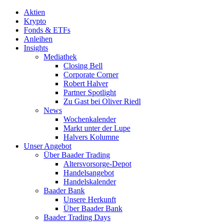
Aktien
Krypto
Fonds & ETFs
Anleihen
Insights
Mediathek
Closing Bell
Corporate Corner
Robert Halver
Partner Spotlight
Zu Gast bei Oliver Riedl
News
Wochenkalender
Markt unter der Lupe
Halvers Kolumne
Unser Angebot
Über Baader Trading
Altersvorsorge-Depot
Handelsangebot
Handelskalender
Baader Bank
Unsere Herkunft
Über Baader Bank
Baader Trading Days