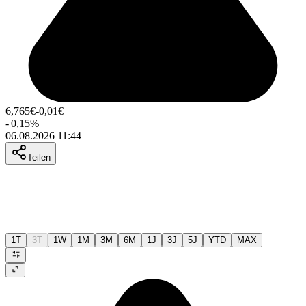
6,765
€
-0,01
€
-
0,15
%
06.08.2026 11:44
Teilen
1T
3T
1W
1M
3M
6M
1J
3J
5J
YTD
MAX