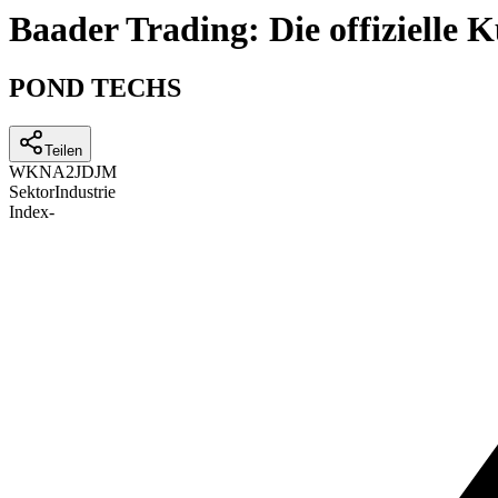
Baader Trading: Die offizielle
POND TECHS
Teilen
WKN
A2JDJM
Sektor
Industrie
Index
-