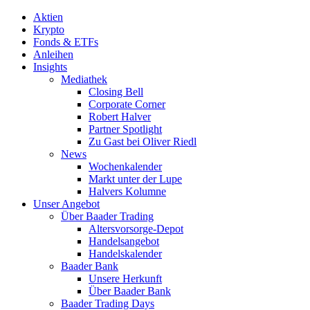
Aktien
Krypto
Fonds & ETFs
Anleihen
Insights
Mediathek
Closing Bell
Corporate Corner
Robert Halver
Partner Spotlight
Zu Gast bei Oliver Riedl
News
Wochenkalender
Markt unter der Lupe
Halvers Kolumne
Unser Angebot
Über Baader Trading
Altersvorsorge-Depot
Handelsangebot
Handelskalender
Baader Bank
Unsere Herkunft
Über Baader Bank
Baader Trading Days