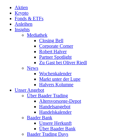
Aktien
Krypto
Fonds & ETFs
Anleihen
Insights
Mediathek
Closing Bell
Corporate Corner
Robert Halver
Partner Spotlight
Zu Gast bei Oliver Riedl
News
Wochenkalender
Markt unter der Lupe
Halvers Kolumne
Unser Angebot
Über Baader Trading
Altersvorsorge-Depot
Handelsangebot
Handelskalender
Baader Bank
Unsere Herkunft
Über Baader Bank
Baader Trading Days