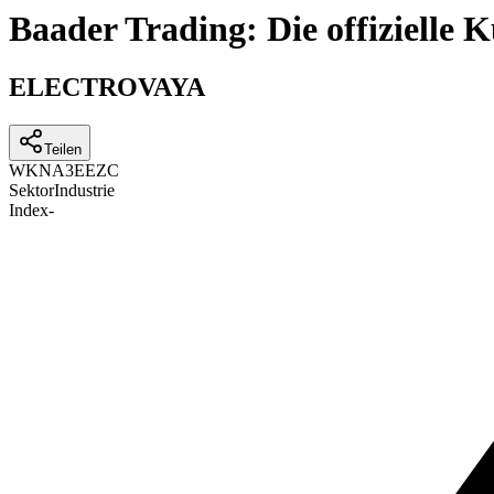
Baader Trading: Die offizielle
ELECTROVAYA
Teilen
WKN
A3EEZC
Sektor
Industrie
Index
-