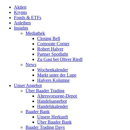
Aktien
Krypto
Fonds & ETFs
Anleihen
Insights
Mediathek
Closing Bell
Corporate Corner
Robert Halver
Partner Spotlight
Zu Gast bei Oliver Riedl
News
Wochenkalender
Markt unter der Lupe
Halvers Kolumne
Unser Angebot
Über Baader Trading
Altersvorsorge-Depot
Handelsangebot
Handelskalender
Baader Bank
Unsere Herkunft
Über Baader Bank
Baader Trading Days