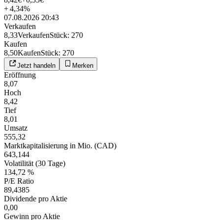
+
4,34
%
07.08.2026 20:43
Verkaufen
8,33
Verkaufen
Stück
:
270
Kaufen
8,50
Kaufen
Stück
:
270
Jetzt handeln
Merken
Eröffnung
8,07
Hoch
8,42
Tief
8,01
Umsatz
555,32
Marktkapitalisierung in Mio. (CAD)
643,144
Volatilität (30 Tage)
134,72 %
P/E Ratio
89,4385
Dividende pro Aktie
0,00
Gewinn pro Aktie