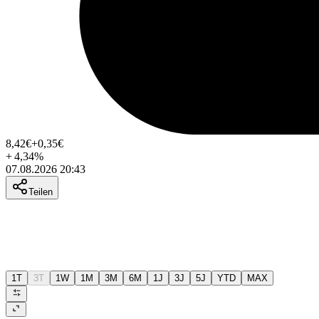
8,42
€
+0,35
€
+
4,34
%
07.08.2026 20:43
Teilen
1T
3T
1W
1M
3M
6M
1J
3J
5J
YTD
MAX