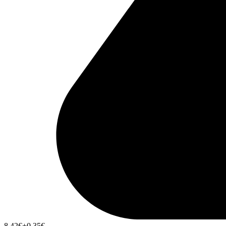
8,42
€
+0,35
€