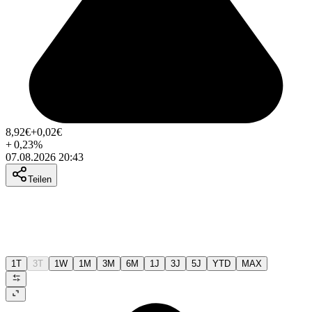
8,92
€
+0,02
€
+
0,23
%
07.08.2026 20:43
Teilen
1T
3T
1W
1M
3M
6M
1J
3J
5J
YTD
MAX