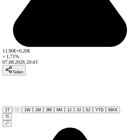
11,90
€
+0,20
€
+
1,71
%
07.08.2026 20:43
Teilen
1T
3T
1W
1M
3M
6M
1J
3J
5J
YTD
MAX