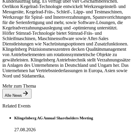
Kundenauftrag tätig. Es verfügt über vier Geschäftsbereichen.
Oerlikon Kegelrad-Technologie entwickelt Werkzeugeinstell- und
Messgeräte, Kegelrad-Fräs-, Schleif-, Läpp- und Testmaschinen,
Werkzeuge für Spiral- und Innenverzahnungen, Spannvorrichtungen
für die Serienfertigung und mehr, sowie Software-Lösungen, die
Kegelradverzahnungsauslegung und -optimierung unterstützt.
Höfler Stirnrad-Technologie bietet Stirnrad-Fräs- und
Schleifmaschinen, Maschinensoftware sowie After-Sales
Dienstleistungen wie Nachrüstungsoptionen und Zusatzfunktionen.
Klingelnberg Präzisionsmesszentren decken Qualitätsmanagement
von Antriebselementen um rotationssymmetrische Objekte zu
gewährleisten. Klingelnberg Antriebstechnik stellt Verzahnungssätze
in Anlagen des Unternehmens in Deutschland und Ungarn her. Das
Unternehmen hat Vertriebsniederlassungen in Europa, Asien sowie
Nord und Südamerika.
Mehr zum Thema
Alle News
Related Events
Klingelnberg AG Annual Shareholders Meeting
27.08.2026