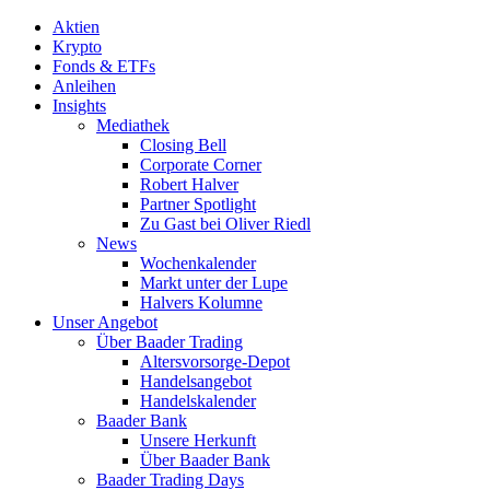
Aktien
Krypto
Fonds & ETFs
Anleihen
Insights
Mediathek
Closing Bell
Corporate Corner
Robert Halver
Partner Spotlight
Zu Gast bei Oliver Riedl
News
Wochenkalender
Markt unter der Lupe
Halvers Kolumne
Unser Angebot
Über Baader Trading
Altersvorsorge-Depot
Handelsangebot
Handelskalender
Baader Bank
Unsere Herkunft
Über Baader Bank
Baader Trading Days