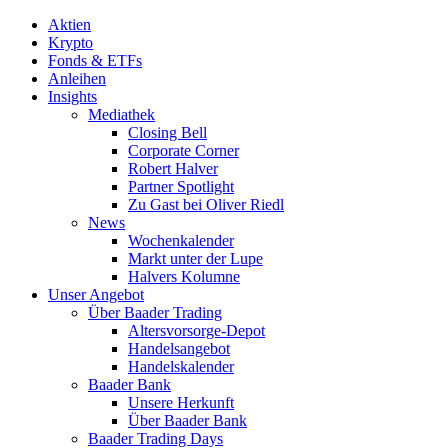
Aktien
Krypto
Fonds & ETFs
Anleihen
Insights
Mediathek
Closing Bell
Corporate Corner
Robert Halver
Partner Spotlight
Zu Gast bei Oliver Riedl
News
Wochenkalender
Markt unter der Lupe
Halvers Kolumne
Unser Angebot
Über Baader Trading
Altersvorsorge-Depot
Handelsangebot
Handelskalender
Baader Bank
Unsere Herkunft
Über Baader Bank
Baader Trading Days