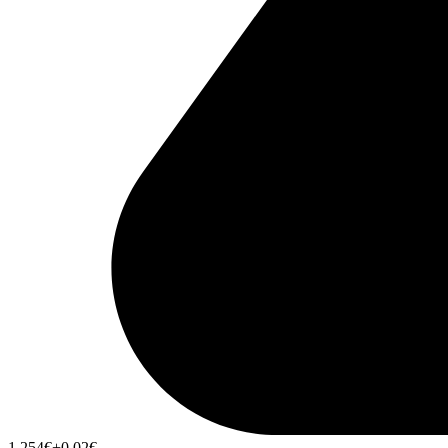
1,254
€
+0,02
€