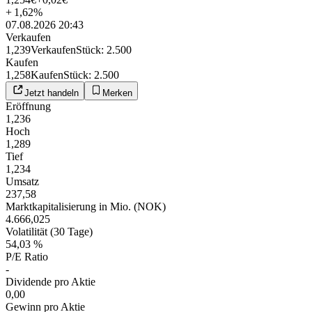
+
1,62
%
07.08.2026 20:43
Verkaufen
1,239
Verkaufen
Stück
:
2.500
Kaufen
1,258
Kaufen
Stück
:
2.500
Jetzt handeln
Merken
Eröffnung
1,236
Hoch
1,289
Tief
1,234
Umsatz
237,58
Marktkapitalisierung in Mio. (NOK)
4.666,025
Volatilität (30 Tage)
54,03 %
P/E Ratio
-
Dividende pro Aktie
0,00
Gewinn pro Aktie