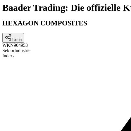
Baader Trading: Die offizielle
HEXAGON COMPOSITES
Teilen
WKN
904953
Sektor
Industrie
Index
-