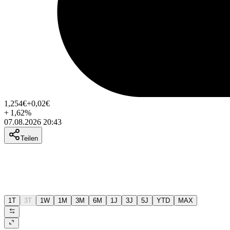
1,254
€
+0,02
€
+
1,62
%
07.08.2026 20:43
Teilen
1T
3T
1W
1M
3M
6M
1J
3J
5J
YTD
MAX