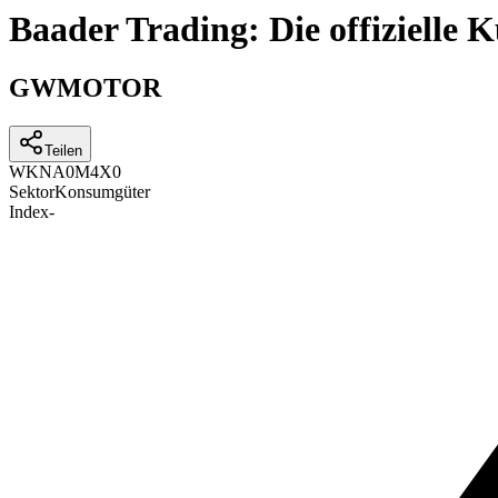
Baader Trading: Die offizielle
GWMOTOR
Teilen
WKN
A0M4X0
Sektor
Konsumgüter
Index
-