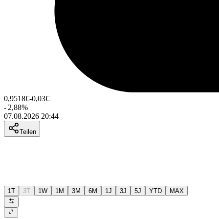
0,9518
€
-0,03
€
-
2,88
%
07.08.2026 20:44
Teilen
1T
3T
1W
1M
3M
6M
1J
3J
5J
YTD
MAX