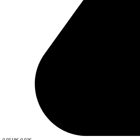
0,9518
€
-0,03
€