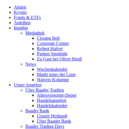
Aktien
Krypto
Fonds & ETFs
Anleihen
Insights
Mediathek
Closing Bell
Corporate Corner
Robert Halver
Partner Spotlight
Zu Gast bei Oliver Riedl
News
Wochenkalender
Markt unter der Lupe
Halvers Kolumne
Unser Angebot
Über Baader Trading
Altersvorsorge-Depot
Handelsangebot
Handelskalender
Baader Bank
Unsere Herkunft
Über Baader Bank
Baader Trading Days