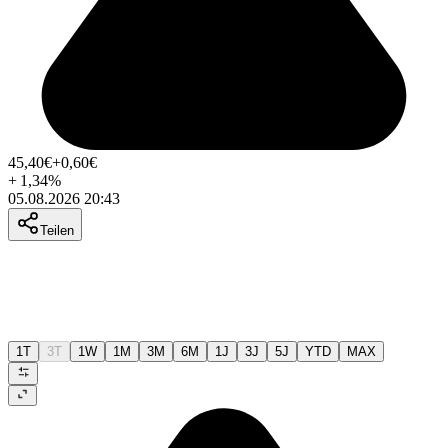
45,40
€
+0,60
€
+
1,34
%
05.08.2026 20:43
Teilen
1T
3T
1W
1M
3M
6M
1J
3J
5J
YTD
MAX