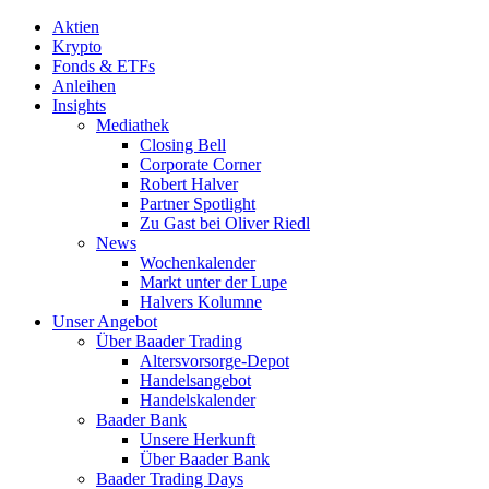
Aktien
Krypto
Fonds & ETFs
Anleihen
Insights
Mediathek
Closing Bell
Corporate Corner
Robert Halver
Partner Spotlight
Zu Gast bei Oliver Riedl
News
Wochenkalender
Markt unter der Lupe
Halvers Kolumne
Unser Angebot
Über Baader Trading
Altersvorsorge-Depot
Handelsangebot
Handelskalender
Baader Bank
Unsere Herkunft
Über Baader Bank
Baader Trading Days