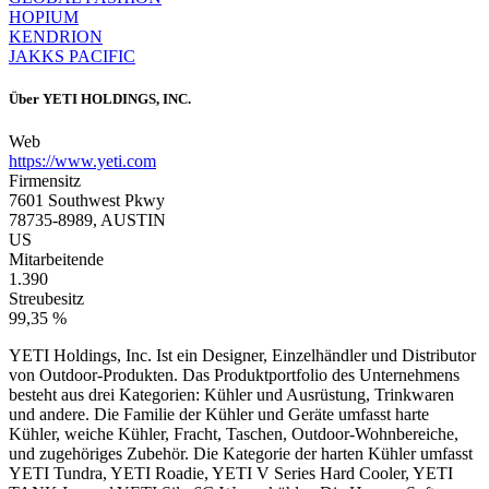
HOPIUM
KENDRION
JAKKS PACIFIC
Über
YETI HOLDINGS, INC.
Web
https://www.yeti.com
Firmensitz
7601 Southwest Pkwy
78735-8989, AUSTIN
US
Mitarbeitende
1.390
Streubesitz
99,35 %
YETI Holdings, Inc. Ist ein Designer, Einzelhändler und Distributor
von Outdoor-Produkten. Das Produktportfolio des Unternehmens
besteht aus drei Kategorien: Kühler und Ausrüstung, Trinkwaren
und andere. Die Familie der Kühler und Geräte umfasst harte
Kühler, weiche Kühler, Fracht, Taschen, Outdoor-Wohnbereiche,
und zugehöriges Zubehör. Die Kategorie der harten Kühler umfasst
YETI Tundra, YETI Roadie, YETI V Series Hard Cooler, YETI