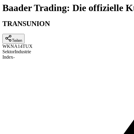
Baader Trading: Die offizielle
TRANSUNION
Teilen
WKN
A14TUX
Sektor
Industrie
Index
-