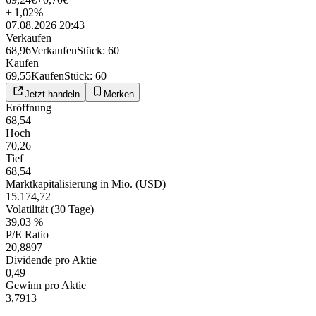
+
1,02
%
07.08.2026 20:43
Verkaufen
68,96
Verkaufen
Stück
:
60
Kaufen
69,55
Kaufen
Stück
:
60
Jetzt handeln
Merken
Eröffnung
68,54
Hoch
70,26
Tief
68,54
Marktkapitalisierung in Mio. (USD)
15.174,72
Volatilität (30 Tage)
39,03 %
P/E Ratio
20,8897
Dividende pro Aktie
0,49
Gewinn pro Aktie
3,7913