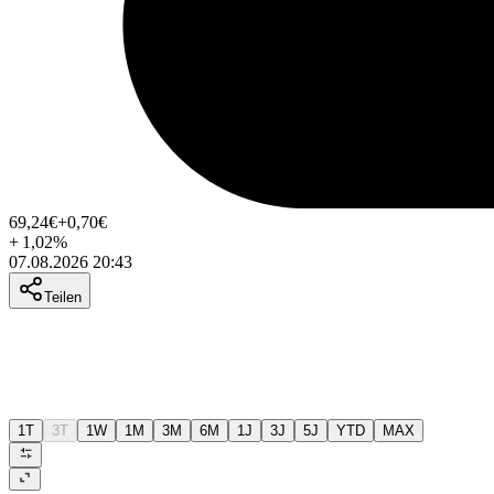
69,24
€
+0,70
€
+
1,02
%
07.08.2026 20:43
Teilen
1T
3T
1W
1M
3M
6M
1J
3J
5J
YTD
MAX