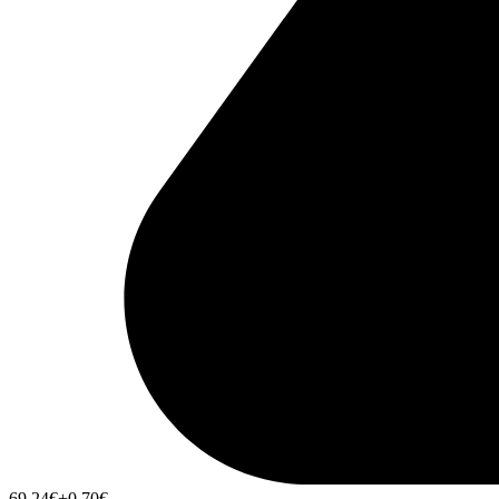
69,24
€
+0,70
€