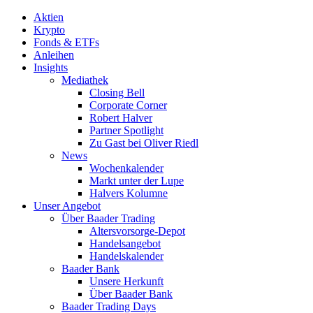
Aktien
Krypto
Fonds & ETFs
Anleihen
Insights
Mediathek
Closing Bell
Corporate Corner
Robert Halver
Partner Spotlight
Zu Gast bei Oliver Riedl
News
Wochenkalender
Markt unter der Lupe
Halvers Kolumne
Unser Angebot
Über Baader Trading
Altersvorsorge-Depot
Handelsangebot
Handelskalender
Baader Bank
Unsere Herkunft
Über Baader Bank
Baader Trading Days