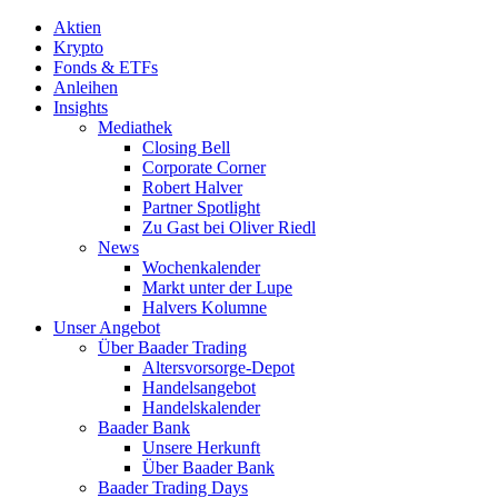
Aktien
Krypto
Fonds & ETFs
Anleihen
Insights
Mediathek
Closing Bell
Corporate Corner
Robert Halver
Partner Spotlight
Zu Gast bei Oliver Riedl
News
Wochenkalender
Markt unter der Lupe
Halvers Kolumne
Unser Angebot
Über Baader Trading
Altersvorsorge-Depot
Handelsangebot
Handelskalender
Baader Bank
Unsere Herkunft
Über Baader Bank
Baader Trading Days