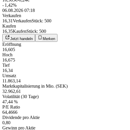
-
1,42
%
06.08.2026 07:18
Verkaufen
16,31
Verkaufen
Stück
:
500
Kaufen
16,35
Kaufen
Stück
:
500
Jetzt handeln
Merken
Eröffnung
16,605
Hoch
16,675
Tief
16,34
Umsatz
11.863,14
Marktkapitalisierung in Mio. (SEK)
32.962,61
Volatilität (30 Tage)
47,44 %
P/E Ratio
64,4666
Dividende pro Aktie
0,80
Gewinn pro Aktie