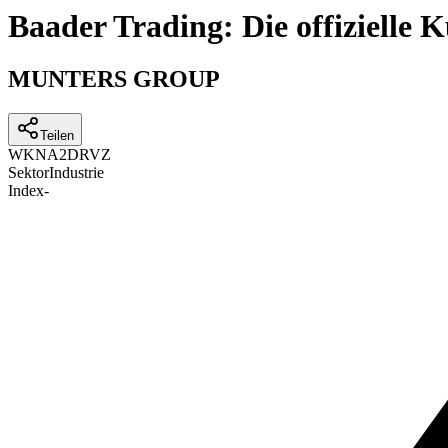
Baader Trading: Die offizielle
MUNTERS GROUP
Teilen
WKN
A2DRVZ
Sektor
Industrie
Index
-