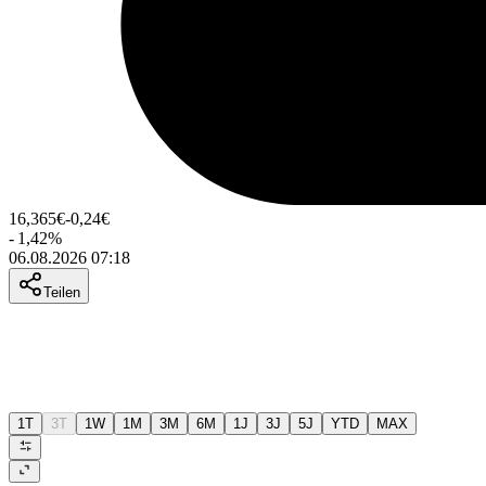
16,365
€
-0,24
€
-
1,42
%
06.08.2026 07:18
Teilen
1T
3T
1W
1M
3M
6M
1J
3J
5J
YTD
MAX