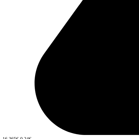
16,365
€
-0,24
€