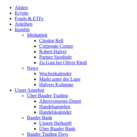
Aktien
Krypto
Fonds & ETFs
Anleihen
Insights
Mediathek
Closing Bell
Corporate Corner
Robert Halver
Partner Spotlight
Zu Gast bei Oliver Riedl
News
Wochenkalender
Markt unter der Lupe
Halvers Kolumne
Unser Angebot
Über Baader Trading
Altersvorsorge-Depot
Handelsangebot
Handelskalender
Baader Bank
Unsere Herkunft
Über Baader Bank
Baader Trading Days