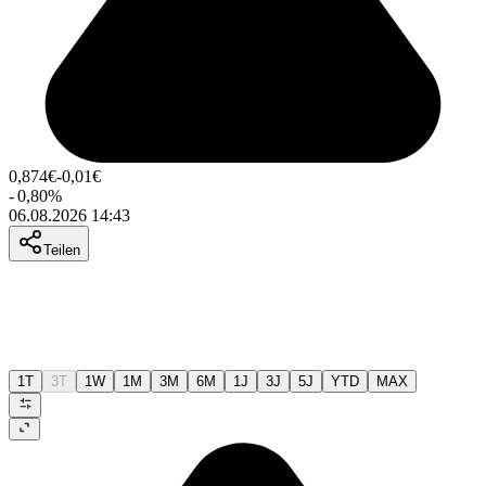
0,874
€
-0,01
€
-
0,80
%
06.08.2026 14:43
Teilen
1T
3T
1W
1M
3M
6M
1J
3J
5J
YTD
MAX