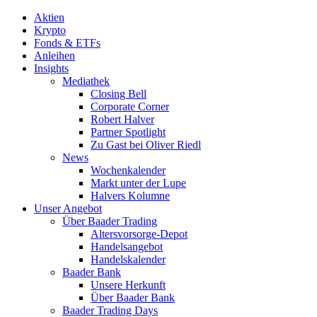
Aktien
Krypto
Fonds & ETFs
Anleihen
Insights
Mediathek
Closing Bell
Corporate Corner
Robert Halver
Partner Spotlight
Zu Gast bei Oliver Riedl
News
Wochenkalender
Markt unter der Lupe
Halvers Kolumne
Unser Angebot
Über Baader Trading
Altersvorsorge-Depot
Handelsangebot
Handelskalender
Baader Bank
Unsere Herkunft
Über Baader Bank
Baader Trading Days