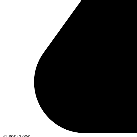
41,60
€
+0,00
€