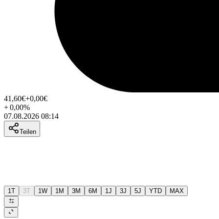
41,60
€
+0,00
€
+
0,00
%
07.08.2026 08:14
Teilen
1T
3T
1W
1M
3M
6M
1J
3J
5J
YTD
MAX