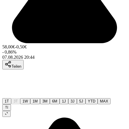
58,00
€
-0,50
€
-
0,86
%
07.08.2026 20:44
Teilen
1T
3T
1W
1M
3M
6M
1J
3J
5J
YTD
MAX