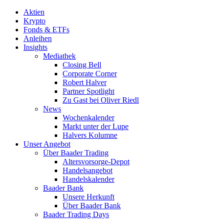
Aktien
Krypto
Fonds & ETFs
Anleihen
Insights
Mediathek
Closing Bell
Corporate Corner
Robert Halver
Partner Spotlight
Zu Gast bei Oliver Riedl
News
Wochenkalender
Markt unter der Lupe
Halvers Kolumne
Unser Angebot
Über Baader Trading
Altersvorsorge-Depot
Handelsangebot
Handelskalender
Baader Bank
Unsere Herkunft
Über Baader Bank
Baader Trading Days