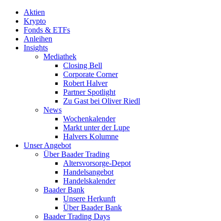
Aktien
Krypto
Fonds & ETFs
Anleihen
Insights
Mediathek
Closing Bell
Corporate Corner
Robert Halver
Partner Spotlight
Zu Gast bei Oliver Riedl
News
Wochenkalender
Markt unter der Lupe
Halvers Kolumne
Unser Angebot
Über Baader Trading
Altersvorsorge-Depot
Handelsangebot
Handelskalender
Baader Bank
Unsere Herkunft
Über Baader Bank
Baader Trading Days