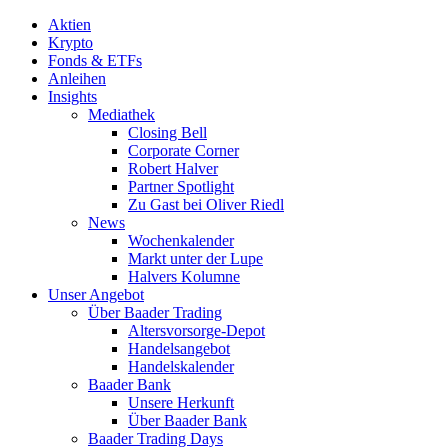
Aktien
Krypto
Fonds & ETFs
Anleihen
Insights
Mediathek
Closing Bell
Corporate Corner
Robert Halver
Partner Spotlight
Zu Gast bei Oliver Riedl
News
Wochenkalender
Markt unter der Lupe
Halvers Kolumne
Unser Angebot
Über Baader Trading
Altersvorsorge-Depot
Handelsangebot
Handelskalender
Baader Bank
Unsere Herkunft
Über Baader Bank
Baader Trading Days