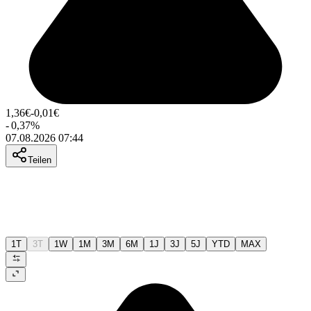
1,36
€
-0,01
€
-
0,37
%
07.08.2026 07:44
Teilen
1T
3T
1W
1M
3M
6M
1J
3J
5J
YTD
MAX