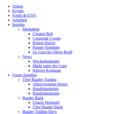
Aktien
Krypto
Fonds & ETFs
Anleihen
Insights
Mediathek
Closing Bell
Corporate Corner
Robert Halver
Partner Spotlight
Zu Gast bei Oliver Riedl
News
Wochenkalender
Markt unter der Lupe
Halvers Kolumne
Unser Angebot
Über Baader Trading
Altersvorsorge-Depot
Handelsangebot
Handelskalender
Baader Bank
Unsere Herkunft
Über Baader Bank
Baader Trading Days