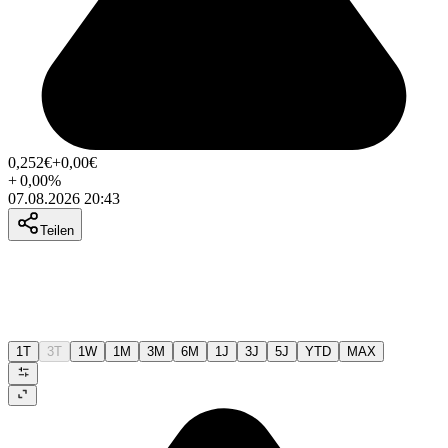
0,252
€
+0,00
€
+
0,00
%
07.08.2026 20:43
Teilen
1T
3T
1W
1M
3M
6M
1J
3J
5J
YTD
MAX