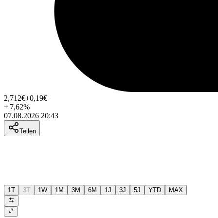
2,712
€
+0,19
€
+
7,62
%
07.08.2026 20:43
Teilen
1T
3T
1W
1M
3M
6M
1J
3J
5J
YTD
MAX