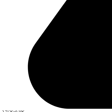
2,712
€
+0,19
€