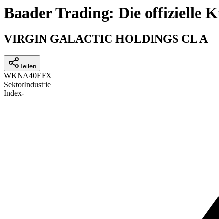
Baader Trading: Die offizielle
VIRGIN GALACTIC HOLDINGS CL A
Teilen
WKN
A40EFX
Sektor
Industrie
Index
-