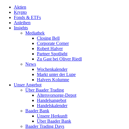
Aktien
Krypto
Fonds & ETFs
Anleihen
Insights
Mediathek
Closing Bell
Corporate Corner
Robert Halver
Partner Spotlight
Zu Gast bei Oliver Riedl
News
Wochenkalender
Markt unter der Lupe
Halvers Kolumne
Unser Angebot
Über Baader Trading
Altersvorsorge-Depot
Handelsangebot
Handelskalender
Baader Bank
Unsere Herkunft
Über Baader Bank
Baader Trading Days