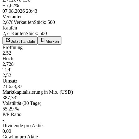
+
7,62
%
07.08.2026 20:43
Verkaufen
2,678
Verkaufen
Stück
:
500
Kaufen
2,71
Kaufen
Stück
:
500
Jetzt handeln
Merken
Eröffnung
2,52
Hoch
2,728
Tief
2,52
Umsatz
21.623,37
Marktkapitalisierung in Mio. (USD)
387,332
Volatilität (30 Tage)
55,29 %
P/E Ratio
-
Dividende pro Aktie
0,00
Gewinn pro Aktie