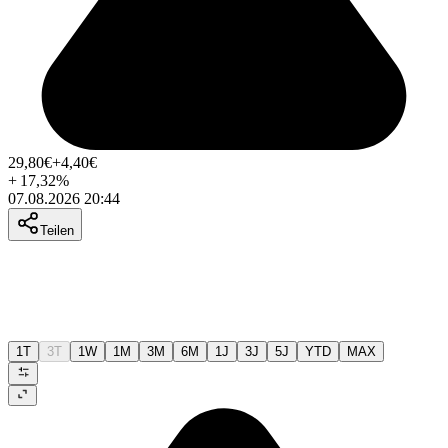
29,80
€
+4,40
€
+
17,32
%
07.08.2026 20:44
Teilen
1T
3T
1W
1M
3M
6M
1J
3J
5J
YTD
MAX