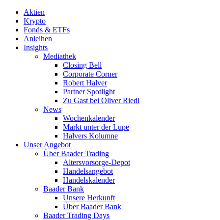
Aktien
Krypto
Fonds & ETFs
Anleihen
Insights
Mediathek
Closing Bell
Corporate Corner
Robert Halver
Partner Spotlight
Zu Gast bei Oliver Riedl
News
Wochenkalender
Markt unter der Lupe
Halvers Kolumne
Unser Angebot
Über Baader Trading
Altersvorsorge-Depot
Handelsangebot
Handelskalender
Baader Bank
Unsere Herkunft
Über Baader Bank
Baader Trading Days