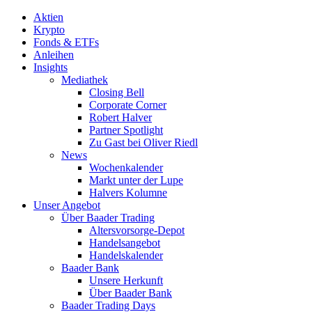
Aktien
Krypto
Fonds & ETFs
Anleihen
Insights
Mediathek
Closing Bell
Corporate Corner
Robert Halver
Partner Spotlight
Zu Gast bei Oliver Riedl
News
Wochenkalender
Markt unter der Lupe
Halvers Kolumne
Unser Angebot
Über Baader Trading
Altersvorsorge-Depot
Handelsangebot
Handelskalender
Baader Bank
Unsere Herkunft
Über Baader Bank
Baader Trading Days