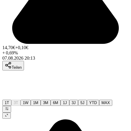
14,70
€
+0,10
€
+
0,69
%
07.08.2026 20:13
Teilen
1T
3T
1W
1M
3M
6M
1J
3J
5J
YTD
MAX