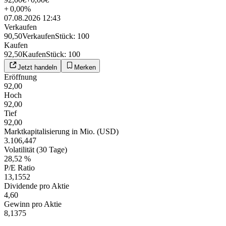
+
0,00
%
07.08.2026 12:43
Verkaufen
90,50
Verkaufen
Stück
:
100
Kaufen
92,50
Kaufen
Stück
:
100
Jetzt handeln
Merken
Eröffnung
92,00
Hoch
92,00
Tief
92,00
Marktkapitalisierung in Mio. (USD)
3.106,447
Volatilität (30 Tage)
28,52 %
P/E Ratio
13,1552
Dividende pro Aktie
4,60
Gewinn pro Aktie
8,1375