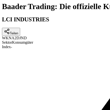
Baader Trading: Die offizielle
LCI INDUSTRIES
Teilen
WKN
A2DJND
Sektor
Konsumgüter
Index
-