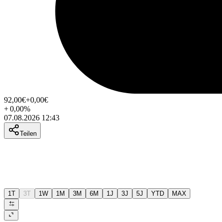
92,00
€
+0,00
€
+
0,00
%
07.08.2026 12:43
Teilen
1T
3T
1W
1M
3M
6M
1J
3J
5J
YTD
MAX