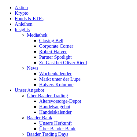
Aktien
Krypto
Fonds & ETFs
Anleihen
Insights
Mediathek
Closing Bell
Corporate Corner
Robert Halver
Partner Spotlight
Zu Gast bei Oliver Riedl
News
Wochenkalender
Markt unter der Lupe
Halvers Kolumne
Unser Angebot
Über Baader Trading
Altersvorsorge-Depot
Handelsangebot
Handelskalender
Baader Bank
Unsere Herkunft
Über Baader Bank
Baader Trading Days