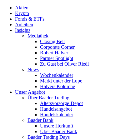
Aktien
Krypto
Fonds & ETFs
Anleihen
Insights
Mediathek
Closing Bell
Corporate Corner
Robert Halver
Partner Spotlight
Zu Gast bei Oliver Riedl
News
Wochenkalender
Markt unter der Lupe
Halvers Kolumne
Unser Angebot
Über Baader Trading
Altersvorsorge-Depot
Handelsangebot
Handelskalender
Baader Bank
Unsere Herkunft
Über Baader Bank
Baader Trading Days