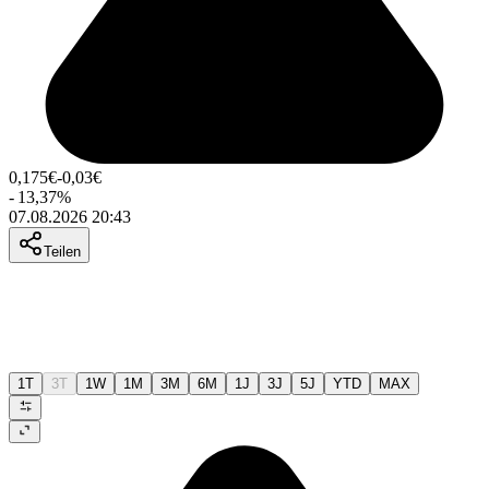
0,175
€
-0,03
€
-
13,37
%
07.08.2026 20:43
Teilen
1T
3T
1W
1M
3M
6M
1J
3J
5J
YTD
MAX