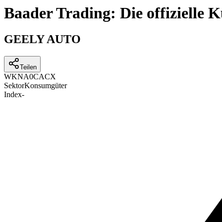
Baader Trading: Die offizielle
GEELY AUTO
Teilen
WKN
A0CACX
Sektor
Konsumgüter
Index
-