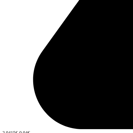
2,0415
€
-0,04
€