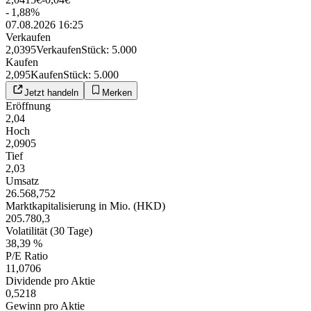
-
1,88
%
07.08.2026 16:25
Verkaufen
2,0395
Verkaufen
Stück
:
5.000
Kaufen
2,095
Kaufen
Stück
:
5.000
Jetzt handeln
Merken
Eröffnung
2,04
Hoch
2,0905
Tief
2,03
Umsatz
26.568,752
Marktkapitalisierung in Mio. (HKD)
205.780,3
Volatilität (30 Tage)
38,39 %
P/E Ratio
11,0706
Dividende pro Aktie
0,5218
Gewinn pro Aktie