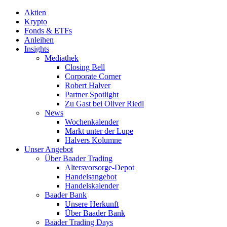
Aktien
Krypto
Fonds & ETFs
Anleihen
Insights
Mediathek
Closing Bell
Corporate Corner
Robert Halver
Partner Spotlight
Zu Gast bei Oliver Riedl
News
Wochenkalender
Markt unter der Lupe
Halvers Kolumne
Unser Angebot
Über Baader Trading
Altersvorsorge-Depot
Handelsangebot
Handelskalender
Baader Bank
Unsere Herkunft
Über Baader Bank
Baader Trading Days