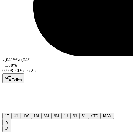
2,0415
€
-0,04
€
-
1,88
%
07.08.2026 16:25
Teilen
1T
3T
1W
1M
3M
6M
1J
3J
5J
YTD
MAX