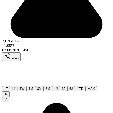
3,62
€
-0,04
€
-
1,09
%
07.08.2026 14:43
Teilen
1T
3T
1W
1M
3M
6M
1J
3J
5J
YTD
MAX