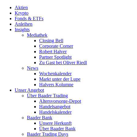
Aktien
Krypto
Fonds & ETFs
Anleihen
Insights
Mediathek
Closing Bell
Corporate Corner
Robert Halver
Partner Spotlight
Zu Gast bei Oliver Riedl
News
Wochenkalender
Markt unter der Lupe
Halvers Kolumne
Unser Angebot
Über Baader Trading
Altersvorsorge-Depot
Handelsangebot
Handelskalender
Baader Bank
Unsere Herkunft
Über Baader Bank
Baader Trading Days