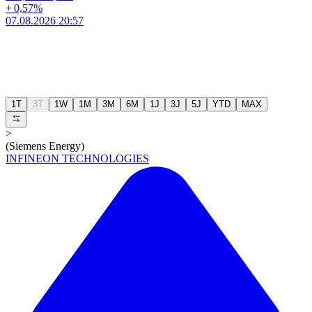
+
0,57
%
07.08.2026 20:57
1T
3T
1W
1M
3M
6M
1J
3J
5J
YTD
MAX
>
(Siemens Energy)
INFINEON TECHNOLOGIES