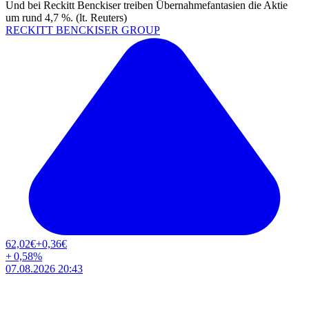
Und bei Reckitt Benckiser treiben Übernahmefantasien die Aktie
um rund 4,7 %. (lt. Reuters)
RECKITT BENCKISER GROUP
62,02
€
+0,36
€
+
0,58
%
07.08.2026 20:43