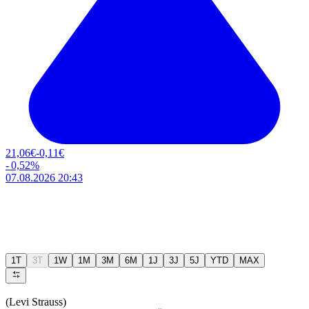
21,06
€
-0,11
€
-
0,52
%
07.08.2026 20:43
1T
3T
1W
1M
3M
6M
1J
3J
5J
YTD
MAX
(Levi Strauss)