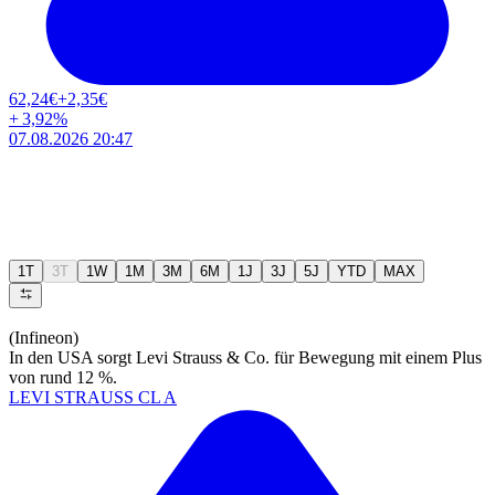
62,24
€
+2,35
€
+
3,92
%
07.08.2026 20:47
1T
3T
1W
1M
3M
6M
1J
3J
5J
YTD
MAX
(Infineon)
In den USA sorgt Levi Strauss & Co. für Bewegung mit einem Plus
von rund 12 %.
LEVI STRAUSS CL A