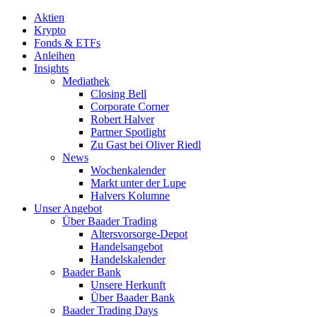
Aktien
Krypto
Fonds & ETFs
Anleihen
Insights
Mediathek
Closing Bell
Corporate Corner
Robert Halver
Partner Spotlight
Zu Gast bei Oliver Riedl
News
Wochenkalender
Markt unter der Lupe
Halvers Kolumne
Unser Angebot
Über Baader Trading
Altersvorsorge-Depot
Handelsangebot
Handelskalender
Baader Bank
Unsere Herkunft
Über Baader Bank
Baader Trading Days