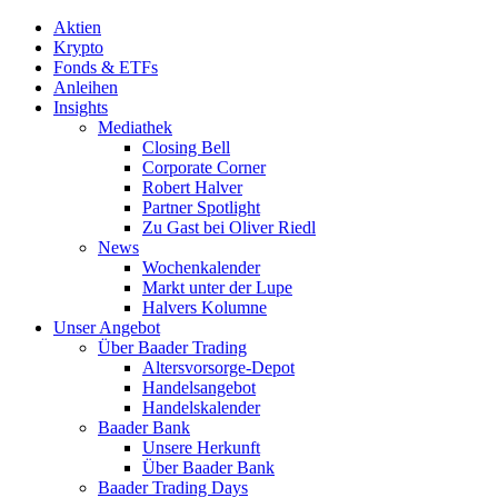
Aktien
Krypto
Fonds & ETFs
Anleihen
Insights
Mediathek
Closing Bell
Corporate Corner
Robert Halver
Partner Spotlight
Zu Gast bei Oliver Riedl
News
Wochenkalender
Markt unter der Lupe
Halvers Kolumne
Unser Angebot
Über Baader Trading
Altersvorsorge-Depot
Handelsangebot
Handelskalender
Baader Bank
Unsere Herkunft
Über Baader Bank
Baader Trading Days