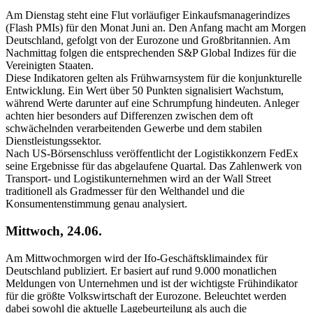
Am Dienstag steht eine Flut vorläufiger Einkaufsmanagerindizes
(Flash PMIs) für den Monat Juni an. Den Anfang macht am Morgen
Deutschland, gefolgt von der Eurozone und Großbritannien. Am
Nachmittag folgen die entsprechenden S&P Global Indizes für die
Vereinigten Staaten.
Diese Indikatoren gelten als Frühwarnsystem für die konjunkturelle
Entwicklung. Ein Wert über 50 Punkten signalisiert Wachstum,
während Werte darunter auf eine Schrumpfung hindeuten. Anleger
achten hier besonders auf Differenzen zwischen dem oft
schwächelnden verarbeitenden Gewerbe und dem stabilen
Dienstleistungssektor.
Nach US-Börsenschluss veröffentlicht der Logistikkonzern FedEx
seine Ergebnisse für das abgelaufene Quartal. Das Zahlenwerk von
Transport- und Logistikunternehmen wird an der Wall Street
traditionell als Gradmesser für den Welthandel und die
Konsumentenstimmung genau analysiert.
Mittwoch, 24.06.
Am Mittwochmorgen wird der Ifo-Geschäftsklimaindex für
Deutschland publiziert. Er basiert auf rund 9.000 monatlichen
Meldungen von Unternehmen und ist der wichtigste Frühindikator
für die größte Volkswirtschaft der Eurozone. Beleuchtet werden
dabei sowohl die aktuelle Lagebeurteilung als auch die