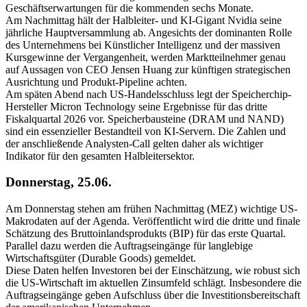
Geschäftserwartungen für die kommenden sechs Monate.
Am Nachmittag hält der Halbleiter- und KI-Gigant Nvidia seine
jährliche Hauptversammlung ab. Angesichts der dominanten Rolle
des Unternehmens bei Künstlicher Intelligenz und der massiven
Kursgewinne der Vergangenheit, werden Marktteilnehmer genau
auf Aussagen von CEO Jensen Huang zur künftigen strategischen
Ausrichtung und Produkt-Pipeline achten.
Am späten Abend nach US-Handelsschluss legt der Speicherchip-
Hersteller Micron Technology seine Ergebnisse für das dritte
Fiskalquartal 2026 vor. Speicherbausteine (DRAM und NAND)
sind ein essenzieller Bestandteil von KI-Servern. Die Zahlen und
der anschließende Analysten-Call gelten daher als wichtiger
Indikator für den gesamten Halbleitersektor.
Donnerstag, 25.06.
Am Donnerstag stehen am frühen Nachmittag (MEZ) wichtige US-
Makrodaten auf der Agenda. Veröffentlicht wird die dritte und finale
Schätzung des Bruttoinlandsprodukts (BIP) für das erste Quartal.
Parallel dazu werden die Auftragseingänge für langlebige
Wirtschaftsgüter (Durable Goods) gemeldet.
Diese Daten helfen Investoren bei der Einschätzung, wie robust sich
die US-Wirtschaft im aktuellen Zinsumfeld schlägt. Insbesondere die
Auftragseingänge geben Aufschluss über die Investitionsbereitschaft