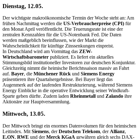
Dienstag, 12.05.
Der wichtigste makroökonomische Termin der Woche steht an: Am
frühen Nachmittag werden die
US-Verbraucherpreise (CPI)
für
den Monat April veröffentlicht. Die Teuerungsrate ist eine der
zentralen Kennzahlen für die US-Notenbank Fed. Die Daten
werden maßgeblich beeinflussen, wie der Markt die
Wahrscheinlichkeit für künftige Zinssenkungen einpreist.
In Deutschland wird am Vormittag das
ZEW-
Wirtschaftsbarometer
publiziert. Es liefert ein aktuelles
Stimmungsbild institutioneller Investoren zur deutschen Konjunktur.
Gleichzeitig nimmt die heimische Berichtssaison massiv an Fahrt
auf.
Bayer
, die
Münchener Rück
und
Siemens Energy
präsentieren ihre Quartalsergebnisse. Bei Bayer liegt das
Augenmerk auf der laufenden Restrukturierung, während Siemens
Energy Einblicke in die operative Entwicklung seiner Windkraft-
Sparte geben dürfte. Zudem laden
Rheinmetall
und
Zalando
ihre
Aktionäre zur Hauptversammlung.
Mittwoch, 13.05.
Der Mittwoch bringt ein enormes Datenvolumen für den heimischen
Leitindex. Mit
Siemens
, der
Deutschen Telekom
, der
Allianz
,
E.ON
,
RWE
und der
Merck KGaA
gewähren gleich sechs DAX-