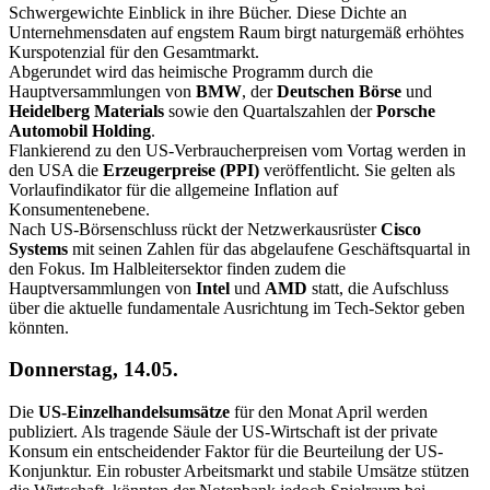
Schwergewichte Einblick in ihre Bücher. Diese Dichte an
Unternehmensdaten auf engstem Raum birgt naturgemäß erhöhtes
Kurspotenzial für den Gesamtmarkt.
Abgerundet wird das heimische Programm durch die
Hauptversammlungen von
BMW
, der
Deutschen Börse
und
Heidelberg Materials
sowie den Quartalszahlen der
Porsche
Automobil Holding
.
Flankierend zu den US-Verbraucherpreisen vom Vortag werden in
den USA die
Erzeugerpreise (PPI)
veröffentlicht. Sie gelten als
Vorlaufindikator für die allgemeine Inflation auf
Konsumentenebene.
Nach US-Börsenschluss rückt der Netzwerkausrüster
Cisco
Systems
mit seinen Zahlen für das abgelaufene Geschäftsquartal in
den Fokus. Im Halbleitersektor finden zudem die
Hauptversammlungen von
Intel
und
AMD
statt, die Aufschluss
über die aktuelle fundamentale Ausrichtung im Tech-Sektor geben
könnten.
Donnerstag, 14.05.
Die
US-Einzelhandelsumsätze
für den Monat April werden
publiziert. Als tragende Säule der US-Wirtschaft ist der private
Konsum ein entscheidender Faktor für die Beurteilung der US-
Konjunktur. Ein robuster Arbeitsmarkt und stabile Umsätze stützen