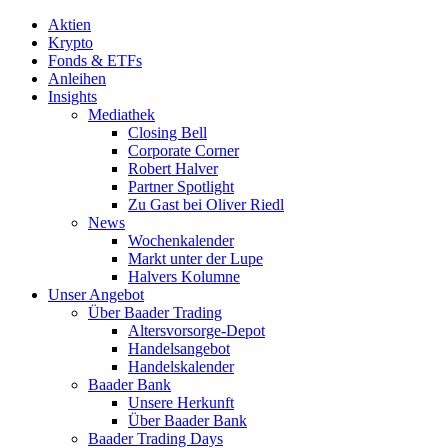
Aktien
Krypto
Fonds & ETFs
Anleihen
Insights
Mediathek
Closing Bell
Corporate Corner
Robert Halver
Partner Spotlight
Zu Gast bei Oliver Riedl
News
Wochenkalender
Markt unter der Lupe
Halvers Kolumne
Unser Angebot
Über Baader Trading
Altersvorsorge-Depot
Handelsangebot
Handelskalender
Baader Bank
Unsere Herkunft
Über Baader Bank
Baader Trading Days