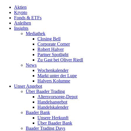
Aktien
Krypto
Fonds & ETFs
Anleihen
Insights
Mediathek
Closing Bell
Corporate Corner
Robert Halver
Partner Spotlight
Zu Gast bei Oliver Riedl
News
Wochenkalender
Markt unter der Lupe
Halvers Kolumne
Unser Angebot
Über Baader Trading
Altersvorsorge-Depot
Handelsangebot
Handelskalender
Baader Bank
Unsere Herkunft
Über Baader Bank
Baader Trading Days