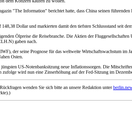
von dem Konzern kaufen zu wollen.
in "The Information" berichtet hatte, dass China seinen führenden Fi
48,38 Dollar und markierten damit den tiefsten Schlussstand seit dem
teigenden Ölpreise die Reisebranche. Die Aktien der Fluggesellschaft
CLH.N) gaben nach.
WF), der seine Prognose für das weltweite Wirtschaftswachstum im Ja
Nahen Osten.
er jüngsten US-Notenbanksitzung neue Inflationssorgen. Die Mitschrif
rn zufolge wird nun eine Zinserhöhung auf der Fed-Sitzung im Dezembe
Rückfragen wenden Sie sich bitte an unsere Redaktion unter
berlin.n
kte).)