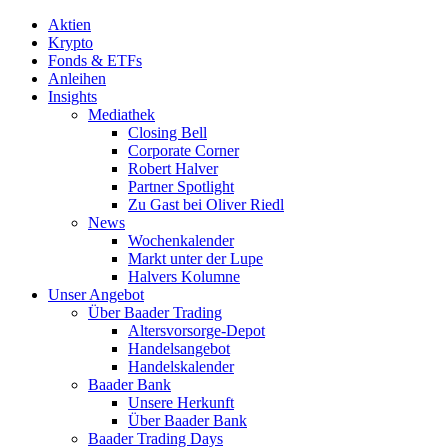
Aktien
Krypto
Fonds & ETFs
Anleihen
Insights
Mediathek
Closing Bell
Corporate Corner
Robert Halver
Partner Spotlight
Zu Gast bei Oliver Riedl
News
Wochenkalender
Markt unter der Lupe
Halvers Kolumne
Unser Angebot
Über Baader Trading
Altersvorsorge-Depot
Handelsangebot
Handelskalender
Baader Bank
Unsere Herkunft
Über Baader Bank
Baader Trading Days