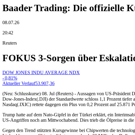
Baader Trading: Die offizielle
08.07.26
20:42
Reuters
FOKUS 3-Sorgen über Eskalation
DOW JONES INDU AVERAGE NDX
-
0,81
%
Aktueller Verlauf
53.907,36
(Neu: Schlusskurse) 08. Jul (Reuters) - Aussagen von US-Präsident D
Dow-Jones-Index(.DJI) der Standardwerte schloss 1,1 Prozent tiefer 
Nasdaq(.IXIC) rettete dagegen ein Plus von 0,2 Prozent auf 25.871 Pu
Trump hatte auf dem Nato-Gipfel in der Türkei erklärt, ein Interims
US-Angriffen noch am Mittwochabend. Dies trieb die Ölpreise in die 
Gegen den Trend stützten Kursgewinne bei Chipwerten die technol