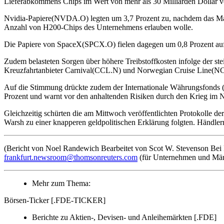
Lieferabkommens Chips im Wert von mehr als 30 Milliarden Dollar 
Nvidia-Papiere(NVDA.O) legten um 3,7 Prozent zu, nachdem das Magaz
Anzahl von H200-Chips des Unternehmens erlauben wolle.
Die Papiere von SpaceX(SPCX.O) fielen dagegen um 0,8 Prozent auf 1
Zudem belasteten Sorgen über höhere Treibstoffkosten infolge der s
Kreuzfahrtanbieter Carnival(CCL.N) und Norwegian Cruise Line(N
Auf die Stimmung drückte zudem der Internationale Währungsfonds (I
Prozent und warnt vor den anhaltenden Risiken durch den Krieg im 
Gleichzeitig schürten die am Mittwoch veröffentlichten Protokolle d
Warsh zu einer knapperen geldpolitischen Erklärung folgten. Händle
(Bericht von Noel Randewich Bearbeitet von Scot W. Stevenson Bei 
frankfurt.newsroom@thomsonreuters.com
(für Unternehmen und Mär
Mehr zum Thema:
Börsen-Ticker [.FDE-TICKER]
Berichte zu Aktien-, Devisen- und Anleihemärkten [.FDE]