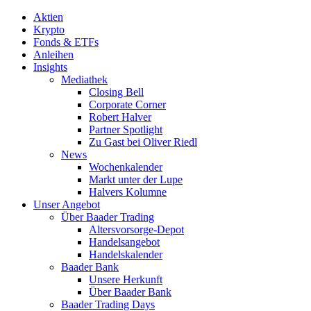
Aktien
Krypto
Fonds & ETFs
Anleihen
Insights
Mediathek
Closing Bell
Corporate Corner
Robert Halver
Partner Spotlight
Zu Gast bei Oliver Riedl
News
Wochenkalender
Markt unter der Lupe
Halvers Kolumne
Unser Angebot
Über Baader Trading
Altersvorsorge-Depot
Handelsangebot
Handelskalender
Baader Bank
Unsere Herkunft
Über Baader Bank
Baader Trading Days