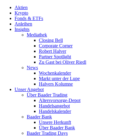
Aktien
Krypto
Fonds & ETFs
Anleihen
Insights
Mediathek
Closing Bell
Corporate Corner
Robert Halver
Partner Spotlight
Zu Gast bei Oliver Riedl
News
Wochenkalender
Markt unter der Lupe
Halvers Kolumne
Unser Angebot
Über Baader Trading
Altersvorsorge-Depot
Handelsangebot
Handelskalender
Baader Bank
Unsere Herkunft
Über Baader Bank
Baader Trading Days