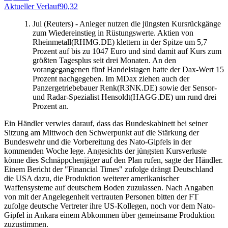
Aktueller Verlauf
90,32
A
Jul (Reuters) - Anleger nutzen die jüngsten Kursrückgänge
zum Wiedereinstieg in Rüstungswerte. Aktien von
Rheinmetall(RHMG.DE) klettern in der Spitze um 5,7
Prozent auf bis zu 1047 Euro und sind damit auf Kurs zum
größten Tagesplus seit drei Monaten. An den
vorangegangenen fünf Handelstagen hatte der Dax-Wert 15
Prozent nachgegeben. Im MDax ziehen auch der
Panzergetriebebauer Renk(R3NK.DE) sowie der Sensor-
und Radar-Spezialist Hensoldt(HAGG.DE) um rund drei
Prozent an.
Ein Händler verwies darauf, dass das Bundeskabinett bei seiner
Sitzung am Mittwoch den Schwerpunkt auf die Stärkung der
Bundeswehr und die Vorbereitung des Nato-Gipfels in der
kommenden Woche lege. Angesichts der jüngsten Kursverluste
könne dies Schnäppchenjäger auf den Plan rufen, sagte der Händler.
Einem Bericht der "Financial Times" zufolge drängt Deutschland
die USA dazu, die Produktion weiterer amerikanischer
Waffensysteme auf deutschem Boden zuzulassen. Nach Angaben
von mit der Angelegenheit vertrauten Personen bitten der FT
zufolge deutsche Vertreter ihre US-Kollegen, noch vor dem Nato-
Gipfel in Ankara einem Abkommen über gemeinsame Produktion
zuzustimmen.