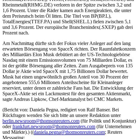
Rheinmetall(RHMG.DE) verloren in der Spitze zwischen 3,2 und
1,6 Prozent. Unter die Räder kamen auch Energieaktien, die unter
dem Preisrutsch beim Öl litten. Die Titel von BP(BP.L),
TotalEnergies(TTEF.PA) und Shell(SHEL.L) fielen zwischen 5,1
und 3,6 Prozent. Der europäische Branchenindex(.SXEP) gab drei
Prozent nach.
Am Nachmittag dürfte sich der Fokus vieler Anleger auf den lang
erwarteten Börsengang von SpaceX richten. Der Raumfahrtkonzern
des Milliardärs Elon Musk debütiert an der US-Technologiebörse
Nasdaq mit einem Emissionsvolumen von 75 Milliarden Dollar, es
ist der größte Börsengang aller Zeiten. Zum Ausgabepreis von 135
Dollar je Aktie wird SpaceX mit 1,75 Billionen Dollar bewertet.
Musk hat einen ungewöhnlich großen Anteil von 30 Prozent der
angebotenen 555,6 Millionen Anteilsscheine für Kleinanleger
reserviert, unter denen er zahlreiche Fans hat. Die Entwicklung der
SpaceX-Aktie sei ein Lackmustest für den gesamten Aktienmarkt,
sagte Andreas Lipkow, Chef-Marktanalyst bei CMC Markets.
(Bericht von: Daniela Pegna, redigiert von Ralf Banser. Bei
Rückfragen wenden Sie sich bitte an unsere Redaktion unter
berlin.newsroom@thomsonreuters.com
(für Politik und Konjunktur)
oder
frankfurt.newsroom@thomsonreuters.com
(für Unternehmen
und Märkte).) ((
daniela.pegna@thomsonreuters.com
; Reuters
Messaging: