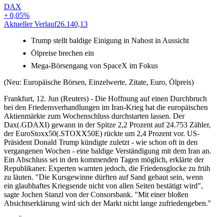
DAX
+
0,05
%
Aktueller Verlauf
26.140,13
A
Trump stellt baldige Einigung in Nahost in Aussicht
Ölpreise brechen ein
Mega-Börsengang von SpaceX im Fokus
(Neu: Europäische Börsen, Einzelwerte, Zitate, Euro, Ölpreis)
Frankfurt, 12. Jun (Reuters) - Die Hoffnung auf einen Durchbruch
bei den Friedensverhandlungen im Iran-Krieg hat die europäischen
Aktienmärkte zum Wochenschluss durchstarten lassen. Der
Dax(.GDAXI) gewann in der Spitze 2,2 Prozent auf 24.753 Zähler,
der EuroStoxx50(.STOXX50E) rückte um 2,4 Prozent vor. US-
Präsident Donald Trump kündigte zuletzt - wie schon oft in den
vergangenen Wochen - eine baldige Verständigung mit dem Iran an.
Ein Abschluss sei in den kommenden Tagen möglich, erklärte der
Republikaner. Experten warnten jedoch, die Friedensglocke zu früh
zu läuten. "Die Kursgewinne dürften auf Sand gebaut sein, wenn
ein glaubhaftes Kriegsende nicht von allen Seiten bestätigt wird",
sagte Jochen Stanzl von der Consorsbank. "Mit einer bloßen
Absichtserklärung wird sich der Markt nicht lange zufriedengeben."