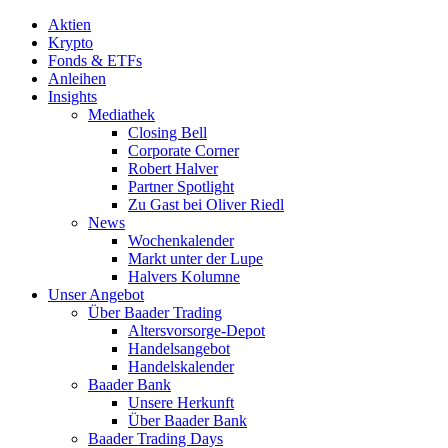
Aktien
Krypto
Fonds & ETFs
Anleihen
Insights
Mediathek
Closing Bell
Corporate Corner
Robert Halver
Partner Spotlight
Zu Gast bei Oliver Riedl
News
Wochenkalender
Markt unter der Lupe
Halvers Kolumne
Unser Angebot
Über Baader Trading
Altersvorsorge-Depot
Handelsangebot
Handelskalender
Baader Bank
Unsere Herkunft
Über Baader Bank
Baader Trading Days