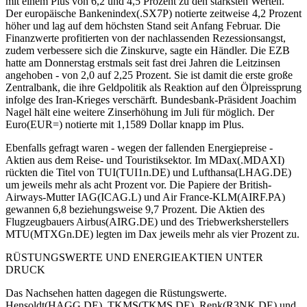
mit einem Plus von 6,2 und 4,5 Prozent zu den stärksten Werten.
Der europäische Bankenindex(.SX7P) notierte zeitweise 4,2 Prozent
höher und lag auf dem höchsten Stand seit Anfang Februar. Die
Finanzwerte profitierten von der nachlassenden Rezessionsangst,
zudem verbessere sich die Zinskurve, sagte ein Händler. Die EZB
hatte am Donnerstag erstmals seit fast drei Jahren die Leitzinsen
angehoben - von 2,0 auf 2,25 Prozent. Sie ist damit die erste große
Zentralbank, die ihre Geldpolitik als Reaktion auf den Ölpreissprung
infolge des Iran-Krieges verschärft. Bundesbank-Präsident Joachim
Nagel hält eine weitere Zinserhöhung im Juli für möglich. Der
Euro(EUR=) notierte mit 1,1589 Dollar knapp im Plus.
Ebenfalls gefragt waren - wegen der fallenden Energiepreise -
Aktien aus dem Reise- und Touristiksektor. Im MDax(.MDAXI)
rückten die Titel von TUI(TUI1n.DE) und Lufthansa(LHAG.DE)
um jeweils mehr als acht Prozent vor. Die Papiere der British-
Airways-Mutter IAG(ICAG.L) und Air France-KLM(AIRF.PA)
gewannen 6,8 beziehungsweise 9,7 Prozent. Die Aktien des
Flugzeugbauers Airbus(AIRG.DE) und des Triebwerksherstellers
MTU(MTXGn.DE) legten im Dax jeweils mehr als vier Prozent zu.
RÜSTUNGSWERTE UND ENERGIEAKTIEN UNTER
DRUCK
Das Nachsehen hatten dagegen die Rüstungswerte.
Hensoldt(HAGG.DE), TKMS(TKMS.DE), Renk(R3NK.DE) und