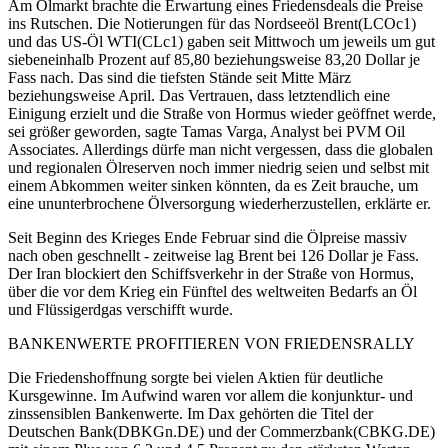
Am Ölmarkt brachte die Erwartung eines Friedensdeals die Preise
ins Rutschen. Die Notierungen für das Nordseeöl Brent(LCOc1)
und das US-Öl WTI(CLc1) gaben seit Mittwoch um jeweils um gut
siebeneinhalb Prozent auf 85,80 beziehungsweise 83,20 Dollar je
Fass nach. Das sind die tiefsten Stände seit Mitte März
beziehungsweise April. Das Vertrauen, dass letztendlich eine
Einigung erzielt und die Straße von Hormus wieder geöffnet werde,
sei größer geworden, sagte Tamas Varga, Analyst bei PVM Oil
Associates. Allerdings dürfe man nicht vergessen, dass die globalen
und regionalen Ölreserven noch immer niedrig seien und selbst mit
einem Abkommen weiter sinken könnten, da es Zeit brauche, um
eine ununterbrochene Ölversorgung wiederherzustellen, erklärte er.
Seit Beginn des Krieges Ende Februar sind die Ölpreise massiv
nach oben geschnellt - zeitweise lag Brent bei 126 Dollar je Fass.
Der Iran blockiert den Schiffsverkehr in der Straße von Hormus,
über die vor dem Krieg ein Fünftel des weltweiten Bedarfs an Öl
und Flüssigerdgas verschifft wurde.
BANKENWERTE PROFITIEREN VON FRIEDENSRALLY
Die Friedenshoffnung sorgte bei vielen Aktien für deutliche
Kursgewinne. Im Aufwind waren vor allem die konjunktur- und
zinssensiblen Bankenwerte. Im Dax gehörten die Titel der
Deutschen Bank(DBKGn.DE) und der Commerzbank(CBKG.DE)