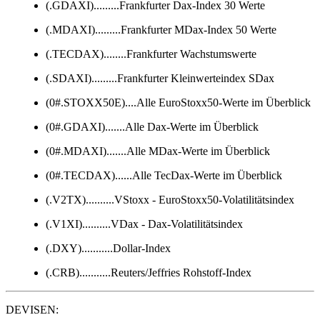
(.GDAXI).........Frankfurter Dax-Index 30 Werte
(.MDAXI).........Frankfurter MDax-Index 50 Werte
(.TECDAX)........Frankfurter Wachstumswerte
(.SDAXI).........Frankfurter Kleinwerteindex SDax
(0#.STOXX50E)....Alle EuroStoxx50-Werte im Überblick
(0#.GDAXI).......Alle Dax-Werte im Überblick
(0#.MDAXI).......Alle MDax-Werte im Überblick
(0#.TECDAX)......Alle TecDax-Werte im Überblick
(.V2TX)..........VStoxx - EuroStoxx50-Volatilitätsindex
(.V1XI)..........VDax - Dax-Volatilitätsindex
(.DXY)...........Dollar-Index
(.CRB)...........Reuters/Jeffries Rohstoff-Index
DEVISEN: