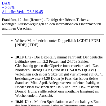
DAX
+
0,69
%
Aktueller Verlauf
26.319,45
A
Frankfurt, 12. Jun (Reuters) - Es folgt der Börsen-Ticker zu
wichtigen Kursbewegungen an den internationalen Finanzmärkten
und ihren Ursachen:
Weitere Marktberichte unter Doppelklick [.CDE] [.FDE]
[.NDE] [.TDE]
10.19 Uhr
- Die Dax-Rally nimmt Fahrt auf: Der deutsche
Leitindex gewinnt 2,2 Prozent auf 24.753 Zähler.
Gleichzeitig geben die Ölpreise immer weiter nach. Das
Nordseeöl Brent(LCOc1) und das US-Öl WTI(CLc1)
verbilligen sich in der Spitze um gut vier Prozent auf 86,71
beziehungsweise 84,29 Dollar je Fass, das ist der tiefste
Stand seit Mitte April. Anleger setzen auf einen baldigen
Friedensdeal zwischen den USA und Iran. US-Präsident
Donald Trump stellte zuletzt eine mögliche Einigung am
Wochenende in Aussicht.
10.01 Uhr
- Mit den Spekulationen auf ein baldiges Ende
des Iran-Krieges lassen Anleger Rüstungswerte zum