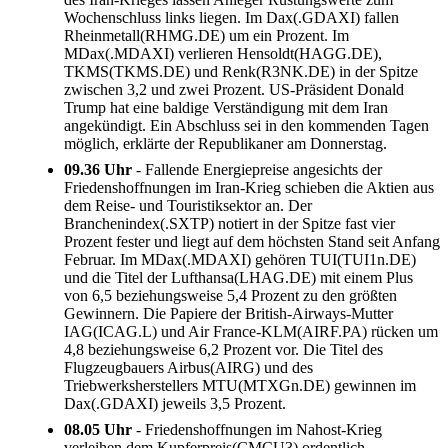
Wochenschluss links liegen. Im Dax(.GDAXI) fallen
Rheinmetall(RHMG.DE) um ein Prozent. Im
MDax(.MDAXI) verlieren Hensoldt(HAGG.DE),
TKMS(TKMS.DE) und Renk(R3NK.DE) in der Spitze
zwischen 3,2 und zwei Prozent. US-Präsident Donald
Trump hat eine baldige Verständigung mit dem Iran
angekündigt. Ein Abschluss sei in den kommenden Tagen
möglich, erklärte der Republikaner am Donnerstag.
09.36 Uhr
- Fallende Energiepreise angesichts der
Friedenshoffnungen im Iran-Krieg schieben die Aktien aus
dem Reise- und Touristiksektor an. Der
Branchenindex(.SXTP) notiert in der Spitze fast vier
Prozent fester und liegt auf dem höchsten Stand seit Anfang
Februar. Im MDax(.MDAXI) gehören TUI(TUI1n.DE)
und die Titel der Lufthansa(LHAG.DE) mit einem Plus
von 6,5 beziehungsweise 5,4 Prozent zu den größten
Gewinnern. Die Papiere der British-Airways-Mutter
IAG(ICAG.L) und Air France-KLM(AIRF.PA) rücken um
4,8 beziehungsweise 6,2 Prozent vor. Die Titel des
Flugzeugbauers Airbus(AIRG) und des
Triebwerksherstellers MTU(MTXGn.DE) gewinnen im
Dax(.GDAXI) jeweils 3,5 Prozent.
08.05 Uhr
- Friedenshoffnungen im Nahost-Krieg
verleihen dem Kupferpreis(CMCU3) ordentlich