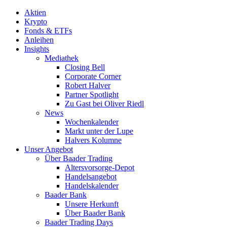
Aktien
Krypto
Fonds & ETFs
Anleihen
Insights
Mediathek
Closing Bell
Corporate Corner
Robert Halver
Partner Spotlight
Zu Gast bei Oliver Riedl
News
Wochenkalender
Markt unter der Lupe
Halvers Kolumne
Unser Angebot
Über Baader Trading
Altersvorsorge-Depot
Handelsangebot
Handelskalender
Baader Bank
Unsere Herkunft
Über Baader Bank
Baader Trading Days