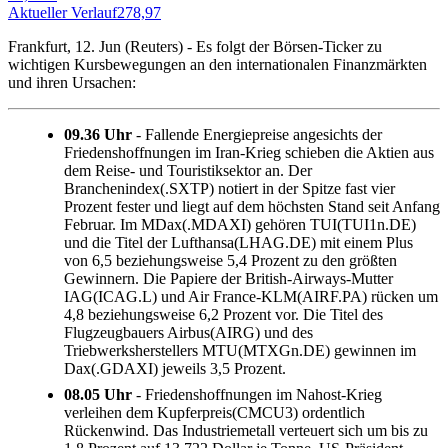
Aktueller Verlauf
278,97
A
Frankfurt, 12. Jun (Reuters) - Es folgt der Börsen-Ticker zu
wichtigen Kursbewegungen an den internationalen Finanzmärkten
und ihren Ursachen:
09.36 Uhr
- Fallende Energiepreise angesichts der
Friedenshoffnungen im Iran-Krieg schieben die Aktien aus
dem Reise- und Touristiksektor an. Der
Branchenindex(.SXTP) notiert in der Spitze fast vier
Prozent fester und liegt auf dem höchsten Stand seit Anfang
Februar. Im MDax(.MDAXI) gehören TUI(TUI1n.DE)
und die Titel der Lufthansa(LHAG.DE) mit einem Plus
von 6,5 beziehungsweise 5,4 Prozent zu den größten
Gewinnern. Die Papiere der British-Airways-Mutter
IAG(ICAG.L) und Air France-KLM(AIRF.PA) rücken um
4,8 beziehungsweise 6,2 Prozent vor. Die Titel des
Flugzeugbauers Airbus(AIRG) und des
Triebwerksherstellers MTU(MTXGn.DE) gewinnen im
Dax(.GDAXI) jeweils 3,5 Prozent.
08.05 Uhr
- Friedenshoffnungen im Nahost-Krieg
verleihen dem Kupferpreis(CMCU3) ordentlich
Rückenwind. Das Industriemetall verteuert sich um bis zu