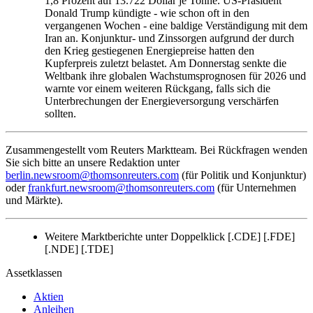
1,8 Prozent auf 13.722 Dollar je Tonne. US-Präsident
Donald Trump kündigte - wie schon oft in den
vergangenen Wochen - eine baldige Verständigung mit dem
Iran an. Konjunktur- und Zinssorgen aufgrund der durch
den Krieg gestiegenen Energiepreise hatten den
Kupferpreis zuletzt belastet. Am Donnerstag senkte die
Weltbank ihre globalen Wachstumsprognosen für 2026 und
warnte vor einem weiteren Rückgang, falls sich die
Unterbrechungen der Energieversorgung verschärfen
sollten.
Zusammengestellt vom Reuters Marktteam. Bei Rückfragen wenden
Sie sich bitte an unsere Redaktion unter
berlin.newsroom@thomsonreuters.com
(für Politik und Konjunktur)
oder
frankfurt.newsroom@thomsonreuters.com
(für Unternehmen
und Märkte).
Weitere Marktberichte unter Doppelklick [.CDE] [.FDE]
[.NDE] [.TDE]
Assetklassen
Aktien
Anleihen