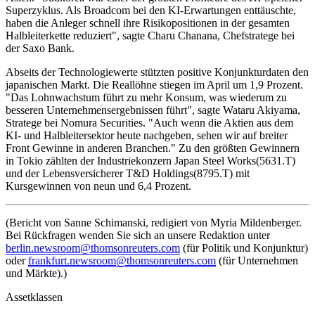
Superzyklus. Als Broadcom bei den KI-Erwartungen enttäuschte,
haben die Anleger schnell ihre Risikopositionen in der gesamten
Halbleiterkette reduziert", sagte Charu Chanana, Chefstratege bei
der Saxo Bank.
Abseits der Technologiewerte stützten positive Konjunkturdaten den
japanischen Markt. Die Reallöhne stiegen im April um 1,9 Prozent.
"Das Lohnwachstum führt zu mehr Konsum, was wiederum zu
besseren Unternehmensergebnissen führt", sagte Wataru Akiyama,
Stratege bei Nomura Securities. "Auch wenn die Aktien aus dem
KI- und Halbleitersektor heute nachgeben, sehen wir auf breiter
Front Gewinne in anderen Branchen." Zu den größten Gewinnern
in Tokio zählten der Industriekonzern Japan Steel Works(5631.T)
und der Lebensversicherer T&D Holdings(8795.T) mit
Kursgewinnen von neun und 6,4 Prozent.
(Bericht von Sanne Schimanski, redigiert von Myria Mildenberger.
Bei Rückfragen wenden Sie sich an unsere Redaktion unter
berlin.newsroom@thomsonreuters.com
(für Politik und Konjunktur)
oder
frankfurt.newsroom@thomsonreuters.com
(für Unternehmen
und Märkte).)
Assetklassen