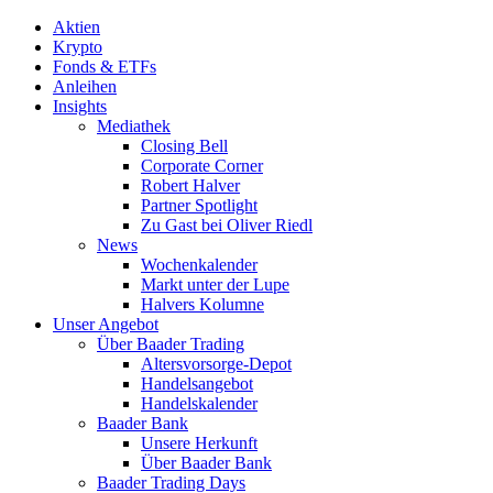
Aktien
Krypto
Fonds & ETFs
Anleihen
Insights
Mediathek
Closing Bell
Corporate Corner
Robert Halver
Partner Spotlight
Zu Gast bei Oliver Riedl
News
Wochenkalender
Markt unter der Lupe
Halvers Kolumne
Unser Angebot
Über Baader Trading
Altersvorsorge-Depot
Handelsangebot
Handelskalender
Baader Bank
Unsere Herkunft
Über Baader Bank
Baader Trading Days