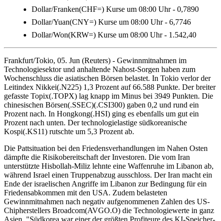
Dollar/Franken(CHF=) Kurse um 08:00 Uhr - 0,7890
Dollar/Yuan(CNY=) Kurse um 08:00 Uhr - 6,7746
Dollar/Won(KRW=) Kurse um 08:00 Uhr - 1.542,40
Frankfurt/Tokio, 05. Jun (Reuters) - Gewinnmitnahmen im
Technologiesektor und anhaltende Nahost-Sorgen haben zum
Wochenschluss die asiatischen Börsen belastet. In Tokio verlor der
Leitindex Nikkei(.N225) 1,3 Prozent auf 66.588 Punkte. Der breiter
gefasste Topix(.TOPX) lag knapp im Minus bei 3949 Punkten. Die
chinesischen Börsen(.SSEC)(.CSI300) gaben 0,2 und rund ein
Prozent nach. In Hongkong(.HSI) ging es ebenfalls um gut ein
Prozent nach unten. Der technologielastige südkoreanische
Kospi(.KS11) rutschte um 5,3 Prozent ab.
Die Pattsituation bei den Friedensverhandlungen im Nahen Osten
dämpfte die Risikobereitschaft der Investoren. Die vom Iran
unterstützte Hisbollah-Miliz lehnte eine Waffenruhe im Libanon ab,
während Israel einen Truppenabzug ausschloss. Der Iran macht ein
Ende der israelischen Angriffe im Libanon zur Bedingung für ein
Friedensabkommen mit den USA. Zudem belasteten
Gewinnmitnahmen nach negativ aufgenommenen Zahlen des US-
Chipherstellers Broadcom(AVGO.O) die Technologiewerte in ganz
Asien. "Südkorea war einer der größten Profiteure des KI-Speicher-