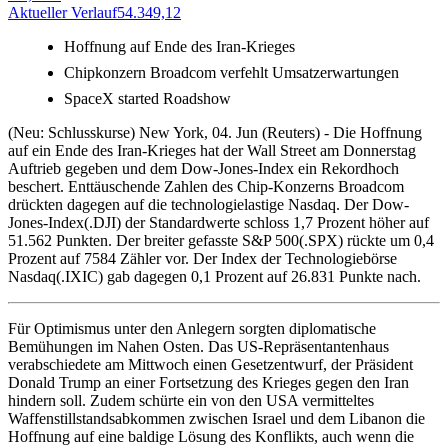
Aktueller Verlauf
54.349,12
A
Hoffnung auf Ende des Iran-Krieges
Chipkonzern Broadcom verfehlt Umsatzerwartungen
SpaceX started Roadshow
(Neu: Schlusskurse) New York, 04. Jun (Reuters) - Die Hoffnung
auf ein Ende des Iran-Krieges hat der Wall Street am Donnerstag
Auftrieb gegeben und dem Dow-Jones-Index ein Rekordhoch
beschert. Enttäuschende Zahlen des Chip-Konzerns Broadcom
drückten dagegen auf die technologielastige Nasdaq. Der Dow-
Jones-Index(.DJI) der Standardwerte schloss 1,7 Prozent höher auf
51.562 Punkten. Der breiter gefasste S&P 500(.SPX) rückte um 0,4
Prozent auf 7584 Zähler vor. Der Index der Technologiebörse
Nasdaq(.IXIC) gab dagegen 0,1 Prozent auf 26.831 Punkte nach.
Für Optimismus unter den Anlegern sorgten diplomatische
Bemühungen im Nahen Osten. Das US-Repräsentantenhaus
verabschiedete am Mittwoch einen Gesetzentwurf, der Präsident
Donald Trump an einer Fortsetzung des Krieges gegen den Iran
hindern soll. Zudem schürte ein von den USA vermitteltes
Waffenstillstandsabkommen zwischen Israel und dem Libanon die
Hoffnung auf eine baldige Lösung des Konflikts, auch wenn die