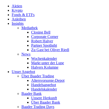
Aktien
Krypto
Fonds & ETFs
Anleihen
Insights
Mediathek
Closing Bell
Corporate Corner
Robert Halver
Partner Spotlight
Zu Gast bei Oliver Riedl
News
Wochenkalender
Markt unter der Lupe
Halvers Kolumne
Unser Angebot
Über Baader Trading
Altersvorsorge-Depot
Handelsangebot
Handelskalender
Baader Bank
Unsere Herkunft
Über Baader Bank
Baader Trading Days