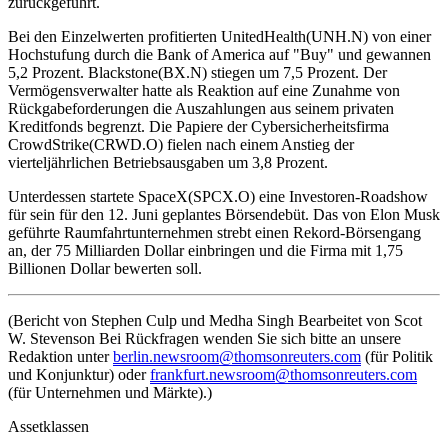
zurückgeführt.
Bei den Einzelwerten profitierten UnitedHealth(UNH.N) von einer
Hochstufung durch die Bank of America auf "Buy" und gewannen
5,2 Prozent. Blackstone(BX.N) stiegen um 7,5 Prozent. Der
Vermögensverwalter hatte als Reaktion auf eine Zunahme von
Rückgabeforderungen die Auszahlungen aus seinem privaten
Kreditfonds begrenzt. Die Papiere der Cybersicherheitsfirma
CrowdStrike(CRWD.O) fielen nach einem Anstieg der
vierteljährlichen Betriebsausgaben um 3,8 Prozent.
Unterdessen startete SpaceX(SPCX.O) eine Investoren-Roadshow
für sein für den 12. Juni geplantes Börsendebüt. Das von Elon Musk
geführte Raumfahrtunternehmen strebt einen Rekord-Börsengang
an, der 75 Milliarden Dollar einbringen und die Firma mit 1,75
Billionen Dollar bewerten soll.
(Bericht von Stephen Culp und Medha Singh Bearbeitet von Scot
W. Stevenson Bei Rückfragen wenden Sie sich bitte an unsere
Redaktion unter
berlin.newsroom@thomsonreuters.com
(für Politik
und Konjunktur) oder
frankfurt.newsroom@thomsonreuters.com
(für Unternehmen und Märkte).)
Assetklassen