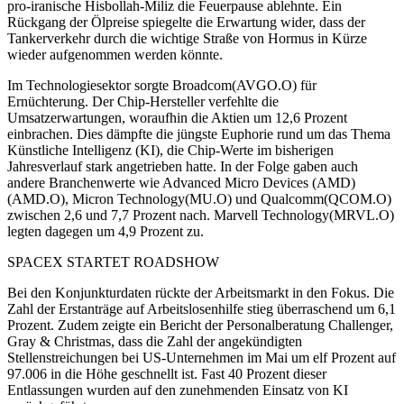
pro-iranische Hisbollah-Miliz die Feuerpause ablehnte. Ein
Rückgang der Ölpreise spiegelte die Erwartung wider, dass der
Tankerverkehr durch die wichtige Straße von Hormus in Kürze
wieder aufgenommen werden könnte.
Im Technologiesektor sorgte Broadcom(AVGO.O) für
Ernüchterung. Der Chip-Hersteller verfehlte die
Umsatzerwartungen, woraufhin die Aktien um 12,6 Prozent
einbrachen. Dies dämpfte die jüngste Euphorie rund um das Thema
Künstliche Intelligenz (KI), die Chip-Werte im bisherigen
Jahresverlauf stark angetrieben hatte. In der Folge gaben auch
andere Branchenwerte wie Advanced Micro Devices (AMD)
(AMD.O), Micron Technology(MU.O) und Qualcomm(QCOM.O)
zwischen 2,6 und 7,7 Prozent nach. Marvell Technology(MRVL.O)
legten dagegen um 4,9 Prozent zu.
SPACEX STARTET ROADSHOW
Bei den Konjunkturdaten rückte der Arbeitsmarkt in den Fokus. Die
Zahl der Erstanträge auf Arbeitslosenhilfe stieg überraschend um 6,1
Prozent. Zudem zeigte ein Bericht der Personalberatung Challenger,
Gray & Christmas, dass die Zahl der angekündigten
Stellenstreichungen bei US-Unternehmen im Mai um elf Prozent auf
97.006 in die Höhe geschnellt ist. Fast 40 Prozent dieser
Entlassungen wurden auf den zunehmenden Einsatz von KI