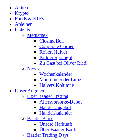
Aktien
Krypto
Fonds & ETFs
Anleihen
Insights
Mediathek
Closing Bell
Corporate Corner
Robert Halver
Partner Spotlight
Zu Gast bei Oliver Riedl
News
Wochenkalender
Markt unter der Lupe
Halvers Kolumne
Unser Angebot
Über Baader Trading
Altersvorsorge-Depot
Handelsangebot
Handelskalender
Baader Bank
Unsere Herkunft
Über Baader Bank
Baader Trading Days