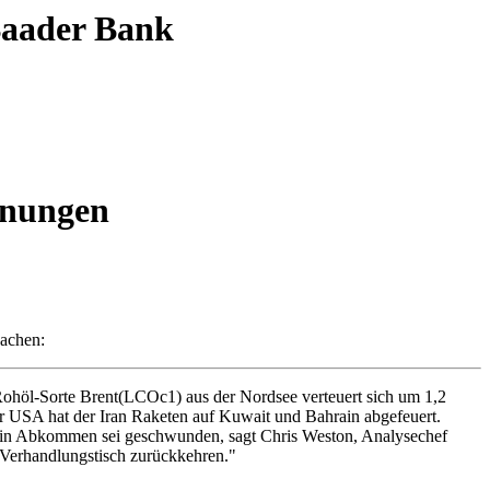
 Baader Bank
fnungen
sachen:
ohöl-Sorte Brent(LCOc1) aus der Nordsee verteuert sich um 1,2
er USA hat der Iran Raketen auf Kuwait und Bahrain abgefeuert.
f ein Abkommen sei geschwunden, sagt Chris Weston, Analysechef
n Verhandlungstisch zurückkehren."