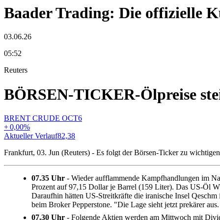
Baader Trading: Die offizielle
03.06.26
05:52
Reuters
BÖRSEN-TICKER-Ölpreise steig
BRENT CRUDE OCT6
+
0,00
%
Aktueller Verlauf
82,38
Frankfurt, 03. Jun (Reuters) - Es folgt der Börsen-Ticker zu wichti
07.35 Uhr
- Wieder aufflammende Kampfhandlungen im Nahen 
Prozent auf 97,15 Dollar je Barrel (159 Liter). Das US-Öl 
Daraufhin hätten US-Streitkräfte die iranische Insel Qesc
beim Broker Pepperstone. "Die Lage sieht jetzt prekärer aus
07.30 Uhr
- Folgende Aktien werden am Mittwoch mit Divi