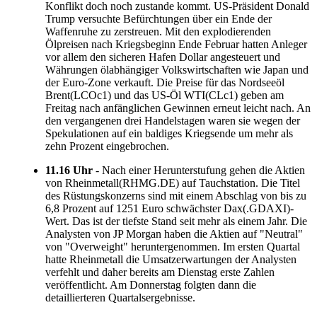
Konflikt doch noch zustande kommt. US-Präsident Donald
Trump versuchte Befürchtungen über ein Ende der
Waffenruhe zu zerstreuen. Mit den explodierenden
Ölpreisen nach Kriegsbeginn Ende Februar hatten Anleger
vor allem den sicheren Hafen Dollar angesteuert und
Währungen ölabhängiger Volkswirtschaften wie Japan und
der Euro-Zone verkauft. Die Preise für das Nordseeöl
Brent(LCOc1) und das US-Öl WTI(CLc1) geben am
Freitag nach anfänglichen Gewinnen erneut leicht nach. An
den vergangenen drei Handelstagen waren sie wegen der
Spekulationen auf ein baldiges Kriegsende um mehr als
zehn Prozent eingebrochen.
11.16 Uhr
- Nach einer Herunterstufung gehen die Aktien
von Rheinmetall(RHMG.DE) auf Tauchstation. Die Titel
des Rüstungskonzerns sind mit einem Abschlag von bis zu
6,8 Prozent auf 1251 Euro schwächster Dax(.GDAXI)-
Wert. Das ist der tiefste Stand seit mehr als einem Jahr. Die
Analysten von JP Morgan haben die Aktien auf "Neutral"
von "Overweight" heruntergenommen. Im ersten Quartal
hatte Rheinmetall die Umsatzerwartungen der Analysten
verfehlt und daher bereits am Dienstag erste Zahlen
veröffentlicht. Am Donnerstag folgten dann die
detaillierteren Quartalsergebnisse.