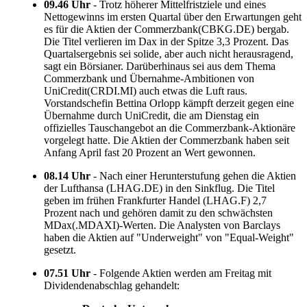
09.46 Uhr
- Trotz höherer Mittelfristziele und eines
Nettogewinns im ersten Quartal über den Erwartungen geht
es für die Aktien der Commerzbank(CBKG.DE) bergab.
Die Titel verlieren im Dax in der Spitze 3,3 Prozent. Das
Quartalsergebnis sei solide, aber auch nicht herausragend,
sagt ein Börsianer. Darüberhinaus sei aus dem Thema
Commerzbank und Übernahme-Ambitionen von
UniCredit(CRDI.MI) auch etwas die Luft raus.
Vorstandschefin Bettina Orlopp kämpft derzeit gegen eine
Übernahme durch UniCredit, die am Dienstag ein
offizielles Tauschangebot an die Commerzbank-Aktionäre
vorgelegt hatte. Die Aktien der Commerzbank haben seit
Anfang April fast 20 Prozent an Wert gewonnen.
08.14 Uhr
- Nach einer Herunterstufung gehen die Aktien
der Lufthansa (LHAG.DE) in den Sinkflug. Die Titel
geben im frühen Frankfurter Handel (LHAG.F) 2,7
Prozent nach und gehören damit zu den schwächsten
MDax(.MDAXI)-Werten. Die Analysten von Barclays
haben die Aktien auf "Underweight" von "Equal-Weight"
gesetzt.
07.51 Uhr
- Folgende Aktien werden am Freitag mit
Dividendenabschlag gehandelt: