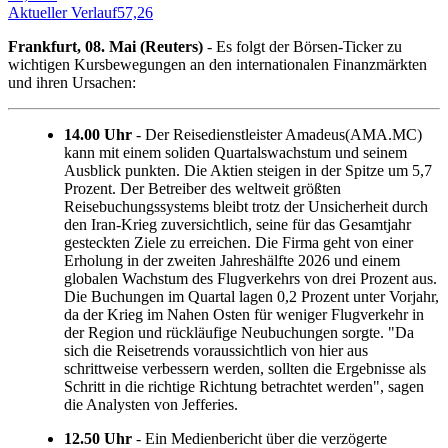
Aktueller Verlauf
57,26
Frankfurt, 08. Mai (Reuters)
- Es folgt der Börsen-Ticker zu
wichtigen Kursbewegungen an den internationalen Finanzmärkten
und ihren Ursachen:
14.00 Uhr
- Der Reisedienstleister Amadeus(AMA.MC)
kann mit einem soliden Quartalswachstum und seinem
Ausblick punkten. Die Aktien steigen in der Spitze um 5,7
Prozent. Der Betreiber des weltweit größten
Reisebuchungssystems bleibt trotz der Unsicherheit durch
den Iran-Krieg zuversichtlich, seine für das Gesamtjahr
gesteckten Ziele zu erreichen. Die Firma geht von einer
Erholung in der zweiten Jahreshälfte 2026 und einem
globalen Wachstum des Flugverkehrs von drei Prozent aus.
Die Buchungen im Quartal lagen 0,2 Prozent unter Vorjahr,
da der Krieg im Nahen Osten für weniger Flugverkehr in
der Region und rückläufige Neubuchungen sorgte. "Da
sich die Reisetrends voraussichtlich von hier aus
schrittweise verbessern werden, sollten die Ergebnisse als
Schritt in die richtige Richtung betrachtet werden", sagen
die Analysten von Jefferies.
12.50 Uhr
- Ein Medienbericht über die verzögerte