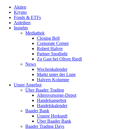
Aktien
Krypto
Fonds & ETFs
Anleihen
Insights
Mediathek
Closing Bell
Corporate Corner
Robert Halver
Partner Spotlight
Zu Gast bei Oliver Riedl
News
Wochenkalender
Markt unter der Lupe
Halvers Kolumne
Unser Angebot
Über Baader Trading
Altersvorsorge-Depot
Handelsangebot
Handelskalender
Baader Bank
Unsere Herkunft
Über Baader Bank
Baader Trading Days