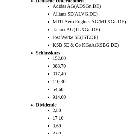
Deutsche Unternehmen
Adidas AG(ADSGn.DE)
Allianz SE(ALVG.DE)
MTU Aero Engines AG(MTXGn.DE)
Talanx AG(TLXGn.DE)
Jost Werke SE(JST.DE)
KSB SE & Co KGaA(KSBG.DE)
Schlusskurs
152,00
388,70
317,40
110,30
54,60
914,00
Dividende
2,80
17,10
3,60
3,60