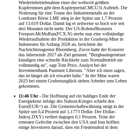
Wiederinbetriebnahme einer der weltweit größten
Kupferminen gibt dem Kupferpreis(CMCU3) Auftrieb. Die
Notierung für eine Tonne des Industriemetalls an der
Londoner Börse LME stieg in der Spitze um 1,7 Prozent
auf 13.619 Dollar. Damit lag er zeitweise so hoch wie seit
drei Monaten nicht mehr. Der US-Rohstoffkonzern
Freeport-McMoRan(FCX.N) strebe nun eine vollständige
Wiederaufnahme der Produktion in der Grasberg-Mine in
Indonesien für Anfang 2028 an, berichtete die
Nachrichtenagentur Bloomberg. Zuvor hatte der Konzern
das Jahresende 2027 als Ziel genannt. "Bergbauingenieure
kündigen eine schnelle Rückkehr zum Normalbetrieb nie
vollmundig an", sagt Tom Price, Analyst bei der
Investmentbank Panmure Liberum. "Aber ich muss sagen,
das ist länger als ich erwartet habe." In der Mine waren
2025 bei einem Grubenunglück sieben Arbeiter ums Leben
gekommen.
11:46 Uhr
- Die Hoffnung auf ein baldiges Ende der
Energiekrise infolge des Nahost-Krieges schiebt den
Euro(EUR=) an. Die Gemeinschaftswährung steigt in der
Spitze um 0,4 Prozent auf 1,1773 Dollar. Der Dollar-
Index(.DXY) verliert dagegen 0,1 Prozent. Trotz der
erneuten Gefechte zwischen den USA und Iran hofften
einige Investoren darauf, dass ein Friedensdeal in dem