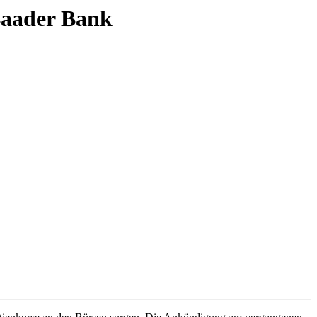
 Baader Bank
A