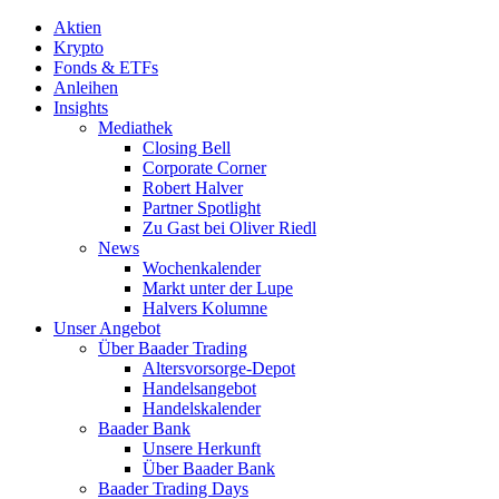
Aktien
Krypto
Fonds & ETFs
Anleihen
Insights
Mediathek
Closing Bell
Corporate Corner
Robert Halver
Partner Spotlight
Zu Gast bei Oliver Riedl
News
Wochenkalender
Markt unter der Lupe
Halvers Kolumne
Unser Angebot
Über Baader Trading
Altersvorsorge-Depot
Handelsangebot
Handelskalender
Baader Bank
Unsere Herkunft
Über Baader Bank
Baader Trading Days