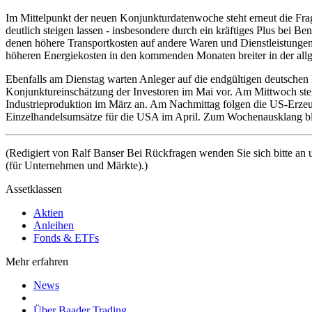
Im Mittelpunkt der neuen Konjunkturdatenwoche steht erneut die Frage
deutlich steigen lassen - insbesondere durch ein kräftiges Plus bei 
denen höhere Transportkosten auf andere Waren und Dienstleistungen
höheren Energiekosten in den kommenden Monaten breiter in der all
Ebenfalls am Dienstag warten Anleger auf die endgültigen deutschen
Konjunktureinschätzung der Investoren im Mai vor. Am Mittwoch ste
Industrieproduktion im März an. Am Nachmittag folgen die US-Erzeuge
Einzelhandelsumsätze für die USA im April. Zum Wochenausklang bli
(Redigiert von Ralf Banser Bei Rückfragen wenden Sie sich bitte an
(für Unternehmen und Märkte).)
Assetklassen
Aktien
Anleihen
Fonds & ETFs
Mehr erfahren
News
Über Baader Trading