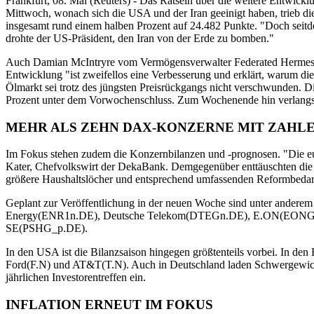
Frankfurt, 08. Mai (Reuters) - Das Rätseln über die weitere Entwi
Mittwoch, wonach sich die USA und der Iran geeinigt haben, trieb d
insgesamt rund einem halben Prozent auf 24.482 Punkte. "Doch seitdem
drohte der US-Präsident, den Iran von der Erde zu bomben."
Auch Damian McIntryre vom Vermögensverwalter Federated Hermes zeigt
Entwicklung "ist zweifellos eine Verbesserung und erklärt, warum die
Ölmarkt sei trotz des jüngsten Preisrückgangs nicht verschwunden.
Prozent unter dem Vorwochenschluss. Zum Wochenende hin verlangsam
MEHR ALS ZEHN DAX-KONZERNE MIT ZAHL
Im Fokus stehen zudem die Konzernbilanzen und -prognosen. "Die eur
Kater, Chefvolkswirt der DekaBank. Demgegenüber enttäuschten die 
größere Haushaltslöcher und entsprechend umfassenden Reformbedarf
Geplant zur Veröffentlichung in der neuen Woche sind unter an
Energy(ENR1n.DE), Deutsche Telekom(DTEGn.DE), E.ON(EONG
SE(PSHG_p.DE).
In den USA ist die Bilanzsaison hingegen größtenteils vorbei. 
Ford(F.N) und AT&T(T.N). Auch in Deutschland laden Schwerge
jährlichen Investorentreffen ein.
INFLATION ERNEUT IM FOKUS