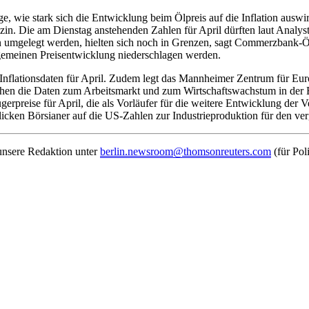
, wie stark sich die Entwicklung beim Ölpreis auf die Inflation auswi
Benzin. Die am Dienstag anstehenden Zahlen für April dürften laut Anal
 umgelegt werden, hielten sich noch in Grenzen, sagt Commerzbank-Ök
gemeinen Preisentwicklung niederschlagen werden.
 Inflationsdaten für April. Zudem legt das Mannheimer Zentrum für E
hen die Daten zum Arbeitsmarkt und zum Wirtschaftswachstum in der E
rpreise für April, die als Vorläufer für die weitere Entwicklung der 
cken Börsianer auf die US-Zahlen zur Industrieproduktion für den v
 unsere Redaktion unter
berlin.newsroom@thomsonreuters.com
(für Pol