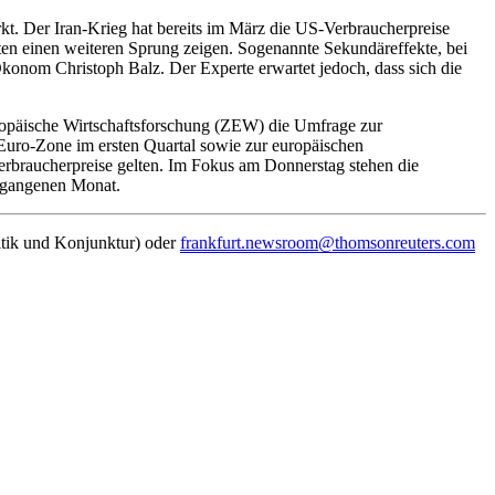
rkt. Der Iran-Krieg hat bereits im März die US-Verbraucherpreise
ysten einen weiteren Sprung zeigen. Sogenannte Sekundäreffekte, bei
onom Christoph Balz. Der Experte erwartet jedoch, dass sich die
uropäische Wirtschaftsforschung (ZEW) die Umfrage zur
uro-Zone im ersten Quartal sowie zur europäischen
Verbraucherpreise gelten. Im Fokus am Donnerstag stehen die
ergangenen Monat.
itik und Konjunktur) oder
frankfurt.newsroom@thomsonreuters.com