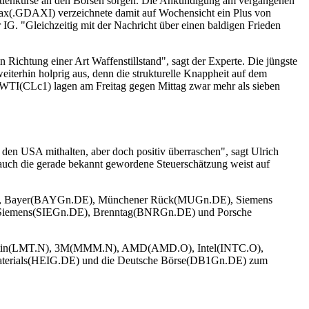
Aktienkurse an den Börsen sorgen. Die Ankündigung am vergangenen
 Dax(.GDAXI) verzeichnete damit auf Wochensicht ein Plus von
 IG. "Gleichzeitig mit der Nachricht über einen baldigen Frieden
Richtung einer Art Waffenstillstand", sagt der Experte. Die jüngste
eiterhin holprig aus, denn die strukturelle Knappheit auf dem
 WTI(CLc1) lagen am Freitag gegen Mittag zwar mehr als sieben
en USA mithalten, aber doch positiv überraschen", sagt Ulrich
auch die gerade bekannt gewordene Steuerschätzung weist auf
.DE), Bayer(BAYGn.DE), Münchener Rück(MUGn.DE), Siemens
emens(SIEGn.DE), Brenntag(BNRGn.DE) und Porsche
ed Martin(LMT.N), 3M(MMM.N), AMD(AMD.O), Intel(INTC.O),
terials(HEIG.DE) und die Deutsche Börse(DB1Gn.DE) zum