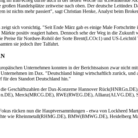
cklung im Iran-Krieg dürfte auch in der neuen Woche für schwankende 
ie großen Handelsplätze zeitweise nach oben. Der deutsche Leitindex
 ist nichts mehr passiert", sagt Christian Henke, Analyst beim Broker
 sich vorsichtig. "Seit Ende März gab es einige Male Fortschritte in 
 Märkte positiv reagiert haben. Dennoch sehe der Weg in die Zukunft w
 Die Preise für Nordsee-Rohöl der Sorte Brent(LCOc1) und US-Leichtöl
ten sie jedoch ihre Talfahrt.
EN
opäischen Unternehmen konnten in der Berichtssaison zwar nicht mit d
Unternehmen im Dax. "Deutschland hängt wirtschaftlich zurück, und 
 für den Standort Deutschland hin."
derem die Geschäftszahlen der Dax-Konzerne Hannover Rück(HNRGn
n.DE), Merck(MRCG.DE), RWE(RWEG.DE), Allianz(ALVG.DE), Si
In den Fokus rücken nun die Hauptversammlungen - etwa von Lockhe
wichte wie Rheinmetall(RHMG.DE), BMW(BMWG.DE), Heidelberg Ma