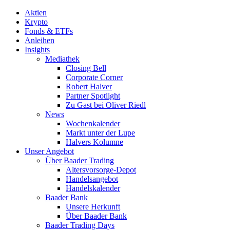
Aktien
Krypto
Fonds & ETFs
Anleihen
Insights
Mediathek
Closing Bell
Corporate Corner
Robert Halver
Partner Spotlight
Zu Gast bei Oliver Riedl
News
Wochenkalender
Markt unter der Lupe
Halvers Kolumne
Unser Angebot
Über Baader Trading
Altersvorsorge-Depot
Handelsangebot
Handelskalender
Baader Bank
Unsere Herkunft
Über Baader Bank
Baader Trading Days