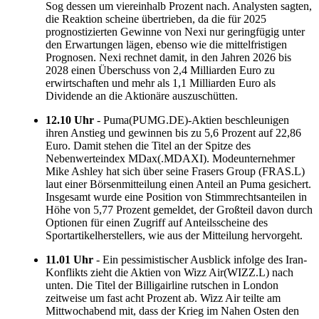
Sog dessen um viereinhalb Prozent nach. Analysten sagten,
die Reaktion scheine übertrieben, da die für 2025
prognostizierten Gewinne von Nexi nur geringfügig unter
den Erwartungen lägen, ebenso wie die mittelfristigen
Prognosen. Nexi rechnet damit, in den Jahren 2026 bis
2028 einen Überschuss von 2,4 Milliarden Euro zu
erwirtschaften und mehr als 1,1 Milliarden Euro als
Dividende an die Aktionäre auszuschütten.
12.10 Uhr
- Puma(PUMG.DE)-Aktien beschleunigen
ihren Anstieg und gewinnen bis zu 5,6 Prozent auf 22,86
Euro. Damit stehen die Titel an der Spitze des
Nebenwerteindex MDax(.MDAXI). Modeunternehmer
Mike Ashley hat sich über seine Frasers Group (FRAS.L)
laut einer Börsenmitteilung einen Anteil an Puma gesichert.
Insgesamt wurde eine Position von Stimmrechtsanteilen in
Höhe von 5,77 Prozent gemeldet, der Großteil davon durch
Optionen für einen Zugriff auf Anteilsscheine des
Sportartikelherstellers, wie aus der Mitteilung hervorgeht.
11.01 Uhr
- Ein pessimistischer Ausblick infolge des Iran-
Konflikts zieht die Aktien von Wizz Air(WIZZ.L) nach
unten. Die Titel der Billigairline rutschen in London
zeitweise um fast acht Prozent ab. Wizz Air teilte am
Mittwochabend mit, dass der Krieg im Nahen Osten den