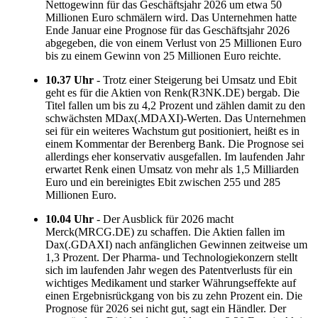
Nettogewinn für das Geschäftsjahr 2026 um etwa 50
Millionen Euro schmälern wird. Das Unternehmen hatte
Ende Januar eine Prognose für das Geschäftsjahr 2026
abgegeben, die von einem Verlust von 25 Millionen Euro
bis zu einem Gewinn von 25 Millionen Euro reichte.
10.37 Uhr
- Trotz einer Steigerung bei Umsatz und Ebit
geht es für die Aktien von Renk(R3NK.DE) bergab. Die
Titel fallen um bis zu 4,2 Prozent und zählen damit zu den
schwächsten MDax(.MDAXI)-Werten. Das Unternehmen
sei für ein weiteres Wachstum gut positioniert, heißt es in
einem Kommentar der Berenberg Bank. Die Prognose sei
allerdings eher konservativ ausgefallen. Im laufenden Jahr
erwartet Renk einen Umsatz von mehr als 1,5 Milliarden
Euro und ein bereinigtes Ebit zwischen 255 und 285
Millionen Euro.
10.04 Uhr
- Der Ausblick für 2026 macht
Merck(MRCG.DE) zu schaffen. Die Aktien fallen im
Dax(.GDAXI) nach anfänglichen Gewinnen zeitweise um
1,3 Prozent. Der Pharma- und Technologiekonzern stellt
sich im laufenden Jahr wegen des Patentverlusts für ein
wichtiges Medikament und starker Währungseffekte auf
einen Ergebnisrückgang von bis zu zehn Prozent ein. Die
Prognose für 2026 sei nicht gut, sagt ein Händler. Der