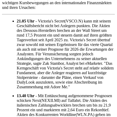
wichtigen Kursbewegungen an den internationalen Finanzmärkten
und ihren Ursachen:
21.05 Uhr
- Victoria's Secret(VSCO.N) kann mit seinem
Geschäftsbericht nicht bei Anlegern punkten. Die Aktien
des Dessous-Herstellers brechen an der Wall Street um
rund 17,5 Prozent ein und steuern damit auf ihren größten
Tagesverlust seit April 2025 zu. Victoria's Secret übertraf
zwar sowohl mit seinen Ergebnissen für das vierte Quartal
als auch mit seiner Prognose für 2026 die Erwartungen der
Analysten. Für Verunsicherung sorgten jedoch
Ankündigungen des Unternehmens zu seiner aktuellen
Strategie, sagte Zak Stambor, Analyst bei eMarketer. "Das
Kerngeschäft von Victoria's Secret steht auf relativ solidem
Fundament, aber die Anleger reagieren auf kurzfristige
Stolpersteine - darunter die Pläne, einen Verkauf von
DailyLook auszuloten, sowie eine Abschreibung im
Zusammenhang mit Adore Me."
13.40 Uhr
- Mit Enttäuschung aufgenommene Prognosen
schicken Nexi(NEXII.MI) auf Talfahrt. Die Aktien des
italienischen Zahlungsabwicklers brechen um bis zu 21,9
Prozent ein und markieren mit 2,64 Euro ein Rekordtief.
Aktien des Konkurrenten Worldline(WLN.PA) geben im