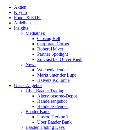
Aktien
Krypto
Fonds & ETFs
Anleihen
Insights
Mediathek
Closing Bell
Corporate Corner
Robert Halver
Partner Spotlight
Zu Gast bei Oliver Riedl
News
Wochenkalender
Markt unter der Lupe
Halvers Kolumne
Unser Angebot
Über Baader Trading
Altersvorsorge-Depot
Handelsangebot
Handelskalender
Baader Bank
Unsere Herkunft
Über Baader Bank
Baader Trading Days