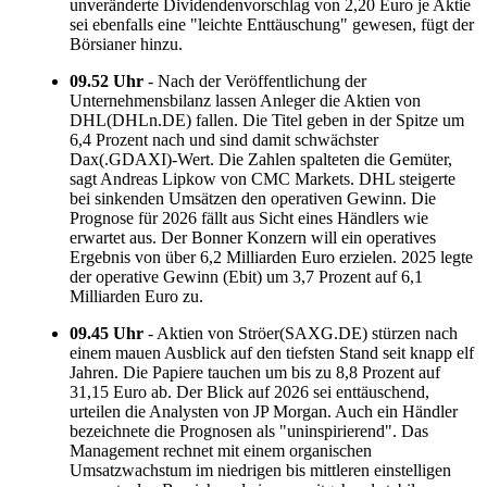
unveränderte Dividendenvorschlag von 2,20 Euro je Aktie
sei ebenfalls eine "leichte Enttäuschung" gewesen, fügt der
Börsianer hinzu.
09.52 Uhr
- Nach der Veröffentlichung der
Unternehmensbilanz lassen Anleger die Aktien von
DHL(DHLn.DE) fallen. Die Titel geben in der Spitze um
6,4 Prozent nach und sind damit schwächster
Dax(.GDAXI)-Wert. Die Zahlen spalteten die Gemüter,
sagt Andreas Lipkow von CMC Markets. DHL steigerte
bei sinkenden Umsätzen den operativen Gewinn. Die
Prognose für 2026 fällt aus Sicht eines Händlers wie
erwartet aus. Der Bonner Konzern will ein operatives
Ergebnis von über 6,2 Milliarden Euro erzielen. 2025 legte
der operative Gewinn (Ebit) um 3,7 Prozent auf 6,1
Milliarden Euro zu.
09.45 Uhr
- Aktien von Ströer(SAXG.DE) stürzen nach
einem mauen Ausblick auf den tiefsten Stand seit knapp elf
Jahren. Die Papiere tauchen um bis zu 8,8 Prozent auf
31,15 Euro ab. Der Blick auf 2026 sei enttäuschend,
urteilen die Analysten von JP Morgan. Auch ein Händler
bezeichnete die Prognosen als "uninspirierend". Das
Management rechnet mit einem organischen
Umsatzwachstum im niedrigen bis mittleren einstelligen