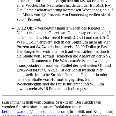
Notenbank im Juni ein, verglichen mit fast 46 Prozent vor
einer Woche. Das Nachsehen hat derzeit der Euro(EUR=).
Die Gemeinschaftswährung kommt seit Wochenbeginn auf
ein Minus von 1,8 Prozent. Am Donnerstag verliert sie bis
zu 0,4 Prozent.
07.12 Uhr
- Versorgungsängste wegen des Krieges in
Nahost treiben den Ölpreis am Donnerstag erneut deutlich
nach oben. Das Nordseeöl Brent(LCOc1) und das US-Öl
WTI(CLc1) verteuern sich in der Spitze um mehr als vier
Prozent auf 84,74 beziehungsweise 78,09 Dollar je Fass.
Die Sorgen konzentrierten sich auf den Lieferfluss durch
die Straße von Hormus, schrieben die Analysten der ANZ
in einem Kommentar. Die Wasserstraße ist eine wichtige
Transportader für rund ein Fünftel der weltweiten Öl- und
LNG-Versorgung. Aktuell ist der Schiffsverkehr hier
eingestellt. Iranische Streitkräfte haben Öltanker in oder
nahe der Straße von Hormus angegriffen. Seit
Wochenbeginn sind die Preise für Brent und WTI um
jeweils mehr als 16 Prozent nach oben geschnellt.
(Zusammengestellt vom Reuters Marktteam. Bei Rückfragen
wenden Sie sich bitte an unsere Redaktion unter
berlin.newsroom@thomsonreuters.com
(für Politik und Konjunktur)