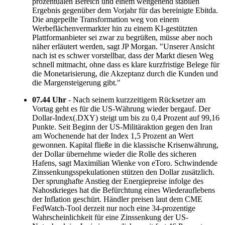
prozentualen Bereich und einem weitgehend stabilen
Ergebnis gegenüber dem Vorjahr für das bereinigte Ebitda.
Die angepeilte Transformation weg von einem
Werbeflächenvermarkter hin zu einem KI-gestützten
Plattformanbieter sei zwar zu begrüßen, müsse aber noch
näher erläutert werden, sagt JP Morgan. "Unserer Ansicht
nach ist es schwer vorstellbar, dass der Markt diesen Weg
schnell mitmacht, ohne dass es klare kurzfristige Belege für
die Monetarisierung, die Akzeptanz durch die Kunden und
die Margensteigerung gibt."
07.44 Uhr
- Nach seinem kurzzeitigem Rücksetzer am
Vortag geht es für die US-Währung wieder bergauf. Der
Dollar-Index(.DXY) steigt um bis zu 0,4 Prozent auf 99,16
Punkte. Seit Beginn der US-Militäraktion gegen den Iran
am Wochenende hat der Index 1,5 Prozent an Wert
gewonnen. Kapital fließe in die klassische Krisenwährung,
der Dollar übernehme wieder die Rolle des sicheren
Hafens, sagt Maximilian Wienke von eToro. Schwindende
Zinssenkungsspekulationen stützen den Dollar zusätzlich.
Der sprunghafte Anstieg der Energiepreise infolge des
Nahostkrieges hat die Befürchtung eines Wiederauflebens
der Inflation geschürt. Händler preisen laut dem CME
FedWatch-Tool derzeit nur noch eine 34-prozentige
Wahrscheinlichkeit für eine Zinssenkung der US-