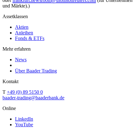
oder
frankfurt.newsroom@thomsonreuters.com
(für Unternehmen
und Märkte).)
Assetklassen
Aktien
Anleihen
Fonds & ETFs
Mehr erfahren
News
Über Baader Trading
Kontakt
T
+49 (0) 89 5150 0
baader-trading@baaderbank.de
Online
LinkedIn
YouTube