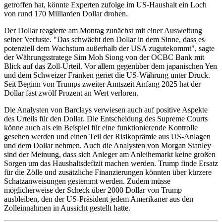
getroffen hat, könnte Experten zufolge im US-Haushalt ein Loch
von rund 170 Milliarden Dollar drohen.
Der Dollar reagierte am Montag zunächst mit einer Ausweitung
seiner Verluste. "Das schwächt den Dollar in dem Sinne, dass es
potenziell dem Wachstum außerhalb der USA zugutekommt", sagte
der Währungsstratege Sim Moh Siong von der OCBC Bank mit
Blick auf das Zoll-Urteil. Vor allem gegenüber dem japanischen Yen
und dem Schweizer Franken geriet die US-Währung unter Druck.
Seit Beginn von Trumps zweiter Amtszeit Anfang 2025 hat der
Dollar fast zwölf Prozent an Wert verloren.
Die Analysten von Barclays verwiesen auch auf positive Aspekte
des Urteils für den Dollar. Die Entscheidung des Supreme Courts
könne auch als ein Beispiel für eine funktionierende Kontrolle
gesehen werden und einen Teil der Risikoprämie aus US-Anlagen
und dem Dollar nehmen. Auch die Analysten von Morgan Stanley
sind der Meinung, dass sich Anleger am Anleihemarkt keine großen
Sorgen um das Haushaltsdefizit machen werden. Trump finde Ersatz
für die Zölle und zusätzliche Finanzierungen könnten über kürzere
Schatzanweisungen gestemmt werden. Zudem müsse
möglicherweise der Scheck über 2000 Dollar von Trump
ausbleiben, den der US-Präsident jedem Amerikaner aus den
Zolleinnahmen in Aussicht gestellt hatte.