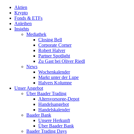
Aktien
Krypto
Fonds & ETFs
Anleihen
Insights
Mediathek
Closing Bell
Corporate Corner
Robert Halver
Partner Spotlight
Zu Gast bei Oliver Riedl
News
Wochenkalender
Markt unter der Lupe
Halvers Kolumne
Unser Angebot
Über Baader Trading
Altersvorsorge-Depot
Handelsangebot
Handelskalender
Baader Bank
Unsere Herkunft
Über Baader Bank
Baader Trading Days