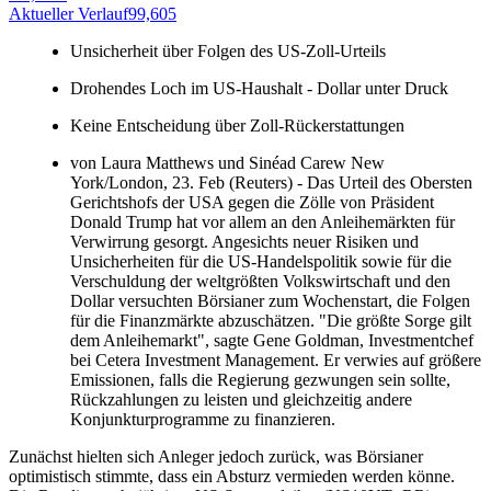
Aktueller Verlauf
99,605
A
Unsicherheit über Folgen des US-Zoll-Urteils
Drohendes Loch im US-Haushalt - Dollar unter Druck
Keine Entscheidung über Zoll-Rückerstattungen
von Laura Matthews und Sinéad Carew New
York/London, 23. Feb (Reuters) - Das Urteil des Obersten
Gerichtshofs der USA gegen die Zölle von Präsident
Donald Trump hat vor allem an den Anleihemärkten für
Verwirrung gesorgt. Angesichts neuer Risiken und
Unsicherheiten für die US-Handelspolitik sowie für die
Verschuldung der weltgrößten Volkswirtschaft und den
Dollar versuchten Börsianer zum Wochenstart, die Folgen
für die Finanzmärkte abzuschätzen. "Die größte Sorge gilt
dem Anleihemarkt", sagte Gene Goldman, Investmentchef
bei Cetera Investment Management. Er verwies auf größere
Emissionen, falls die Regierung gezwungen sein sollte,
Rückzahlungen zu leisten und gleichzeitig andere
Konjunkturprogramme zu finanzieren.
Zunächst hielten sich Anleger jedoch zurück, was Börsianer
optimistisch stimmte, dass ein Absturz vermieden werden könne.