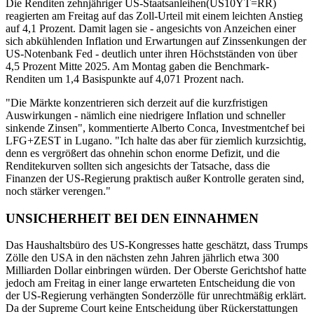
Die Renditen zehnjähriger US-Staatsanleihen(US10YT=RR)
reagierten am Freitag auf das Zoll-Urteil mit einem leichten Anstieg
auf 4,1 Prozent. Damit lagen sie - angesichts von Anzeichen einer
sich abkühlenden Inflation und Erwartungen auf Zinssenkungen der
US-Notenbank Fed - deutlich unter ihren Höchstständen von über
4,5 Prozent Mitte 2025. Am Montag gaben die Benchmark-
Renditen um 1,4 Basispunkte auf 4,071 Prozent nach.
"Die Märkte konzentrieren sich derzeit auf die kurzfristigen
Auswirkungen - nämlich eine niedrigere Inflation und schneller
sinkende Zinsen", kommentierte Alberto Conca, Investmentchef bei
LFG+ZEST in Lugano. "Ich halte das aber für ziemlich kurzsichtig,
denn es vergrößert das ohnehin schon enorme Defizit, und die
Renditekurven sollten sich angesichts der Tatsache, dass die
Finanzen der US-Regierung praktisch außer Kontrolle geraten sind,
noch stärker verengen."
UNSICHERHEIT BEI DEN EINNAHMEN
Das Haushaltsbüro des US-Kongresses hatte geschätzt, dass Trumps
Zölle den USA in den nächsten zehn Jahren jährlich etwa 300
Milliarden Dollar einbringen würden. Der Oberste Gerichtshof hatte
jedoch am Freitag in einer lange erwarteten Entscheidung die von
der US-Regierung verhängten Sonderzölle für unrechtmäßig erklärt.
Da der Supreme Court keine Entscheidung über Rückerstattungen