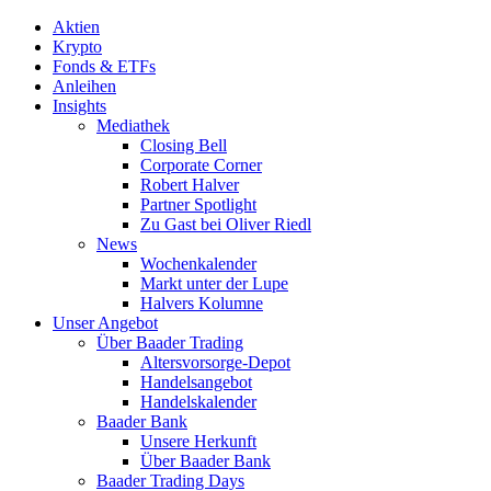
Aktien
Krypto
Fonds & ETFs
Anleihen
Insights
Mediathek
Closing Bell
Corporate Corner
Robert Halver
Partner Spotlight
Zu Gast bei Oliver Riedl
News
Wochenkalender
Markt unter der Lupe
Halvers Kolumne
Unser Angebot
Über Baader Trading
Altersvorsorge-Depot
Handelsangebot
Handelskalender
Baader Bank
Unsere Herkunft
Über Baader Bank
Baader Trading Days