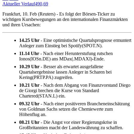
Aktueller Verlauf
490,69
Frankfurt, 10. Feb (Reuters) - Es folgt der Börsen-Ticker zu
wichtigen Kursbewegungen an den internationalen Finanzmärkten
und ihren Ursachen:
14.25 Uhr
- Eine optimistische Quartalsprognose ermuntert
Anleger zum Einstieg bei Spotify(SPOT.N).
11.14 Uhr
- Nach einer Herunterstufung rutschen
Ionos(IOSn.DE) ans MDax(.MDAXI)-Ende.
10.29 Uhr
- Besser als erwartet ausgefallene
Quartalsergebnisse lassen Anleger in Scharen bei
Kering(PRTP.PA) zugreifen.
10.21 Uhr
- Nach dem Abgang von Finanzvorstand Diego
de Giorgi brechen die Kurse von Standard
Chartered(STAN.L) ein.
09.32 Uhr
- Nach einer positiveren Brancheneinschätzung
von Goldman Sachs setzen die Chemiewerte zum
Höhenflug an.
08.21 Uhr
- Die Angst vor einer Regierungskrise in
Großbritannien macht der Landeswährung zu schaffen.