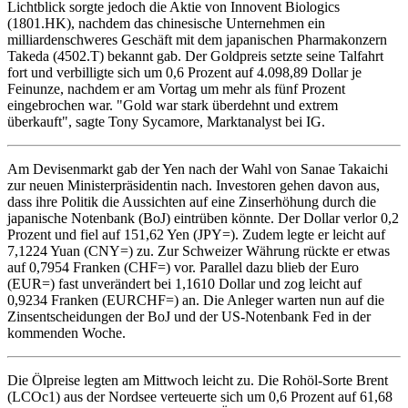
Lichtblick sorgte jedoch die Aktie von Innovent Biologics
(1801.HK), nachdem das chinesische Unternehmen ein
milliardenschweres Geschäft mit dem japanischen Pharmakonzern
Takeda (4502.T) bekannt gab. Der Goldpreis setzte seine Talfahrt
fort und verbilligte sich um 0,6 Prozent auf 4.098,89 Dollar je
Feinunze, nachdem er am Vortag um mehr als fünf Prozent
eingebrochen war. "Gold war stark überdehnt und extrem
überkauft", sagte Tony Sycamore, Marktanalyst bei IG.
Am Devisenmarkt gab der Yen nach der Wahl von Sanae Takaichi
zur neuen Ministerpräsidentin nach. Investoren gehen davon aus,
dass ihre Politik die Aussichten auf eine Zinserhöhung durch die
japanische Notenbank (BoJ) eintrüben könnte. Der Dollar verlor 0,2
Prozent und fiel auf 151,62 Yen (JPY=). Zudem legte er leicht auf
7,1224 Yuan (CNY=) zu. Zur Schweizer Währung rückte er etwas
auf 0,7954 Franken (CHF=) vor. Parallel dazu blieb der Euro
(EUR=) fast unverändert bei 1,1610 Dollar und zog leicht auf
0,9234 Franken (EURCHF=) an. Die Anleger warten nun auf die
Zinsentscheidungen der BoJ und der US-Notenbank Fed in der
kommenden Woche.
Die Ölpreise legten am Mittwoch leicht zu. Die Rohöl-Sorte Brent
(LCOc1) aus der Nordsee verteuerte sich um 0,6 Prozent auf 61,68