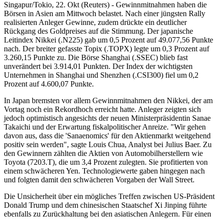
Singapur/Tokio, 22. Okt (Reuters) - Gewinnmitnahmen haben die
Börsen in Asien am Mittwoch belastet. Nach einer jüngsten Rally
realisierten Anleger Gewinne, zudem drückte ein deutlicher
Rückgang des Goldpreises auf die Stimmung. Der japanische
Leitindex Nikkei (.N225) gab um 0,5 Prozent auf 49.077,56 Punkte
nach. Der breiter gefasste Topix (.TOPX) legte um 0,3 Prozent auf
3.260,15 Punkte zu. Die Börse Shanghai (.SSEC) blieb fast
unverändert bei 3.914,01 Punkten. Der Index der wichtigsten
Unternehmen in Shanghai und Shenzhen (.CSI300) fiel um 0,2
Prozent auf 4.600,07 Punkte.
In Japan bremsten vor allem Gewinnmitnahmen den Nikkei, der am
Vortag noch ein Rekordhoch erreicht hatte. Anleger zeigten sich
jedoch optimistisch angesichts der neuen Ministerpräsidentin Sanae
Takaichi und der Erwartung fiskalpolitischer Anreize. "Wir gehen
davon aus, dass die 'Sanaenomics' für den Aktienmarkt weitgehend
positiv sein werden", sagte Louis Chua, Analyst bei Julius Baer. Zu
den Gewinnern zählten die Aktien von Automobilherstellern wie
Toyota (7203.T), die um 3,4 Prozent zulegten. Sie profitierten von
einem schwächeren Yen. Technologiewerte gaben hingegen nach
und folgten damit den schwächeren Vorgaben der Wall Street.
Die Unsicherheit über ein mögliches Treffen zwischen US-Präsident
Donald Trump und dem chinesischen Staatschef Xi Jinping führte
ebenfalls zu Zurückhaltung bei den asiatischen Anlegern. Für einen