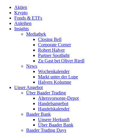
Aktien
Krypto
Fonds & ETFs
Anleihen
Insights
Mediathek
Closing Bell
Corporate Corner
Robert Halver
Partner Spotlight
Zu Gast bei Oliver Riedl
News
Wochenkalender
Markt unter der Lupe
Halvers Kolumne
Unser Angebot
Über Baader Trading
Altersvorsorge-Depot
Handelsangebot
Handelskalender
Baader Bank
Unsere Herkunft
Über Baader Bank
Baader Trading Days