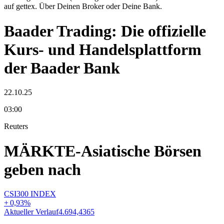
auf gettex. Über Deinen Broker oder Deine Bank.
Baader Trading: Die offizielle
Kurs- und Handelsplattform
der Baader Bank
22.10.25
03:00
Reuters
MÄRKTE-Asiatische Börsen
geben nach
CSI300 INDEX
+
0,93
%
Aktueller Verlauf
4.694,4365
A