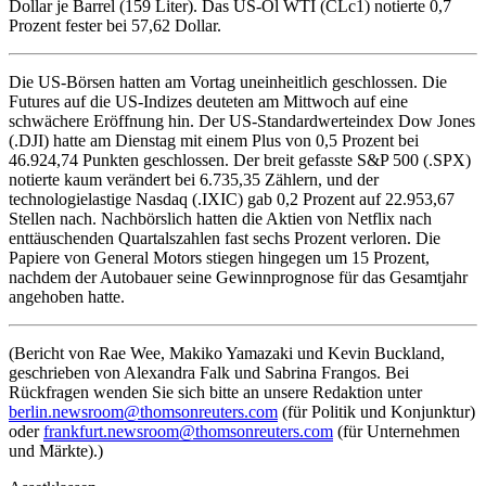
Dollar je Barrel (159 Liter). Das US-Öl WTI (CLc1) notierte 0,7
Prozent fester bei 57,62 Dollar.
Die US-Börsen hatten am Vortag uneinheitlich geschlossen. Die
Futures auf die US-Indizes deuteten am Mittwoch auf eine
schwächere Eröffnung hin. Der US-Standardwerteindex Dow Jones
(.DJI) hatte am Dienstag mit einem Plus von 0,5 Prozent bei
46.924,74 Punkten geschlossen. Der breit gefasste S&P 500 (.SPX)
notierte kaum verändert bei 6.735,35 Zählern, und der
technologielastige Nasdaq (.IXIC) gab 0,2 Prozent auf 22.953,67
Stellen nach. Nachbörslich hatten die Aktien von Netflix nach
enttäuschenden Quartalszahlen fast sechs Prozent verloren. Die
Papiere von General Motors stiegen hingegen um 15 Prozent,
nachdem der Autobauer seine Gewinnprognose für das Gesamtjahr
angehoben hatte.
(Bericht von Rae Wee, Makiko Yamazaki und Kevin Buckland,
geschrieben von Alexandra Falk und Sabrina Frangos. Bei
Rückfragen wenden Sie sich bitte an unsere Redaktion unter
berlin.newsroom@thomsonreuters.com
(für Politik und Konjunktur)
oder
frankfurt.newsroom@thomsonreuters.com
(für Unternehmen
und Märkte).)