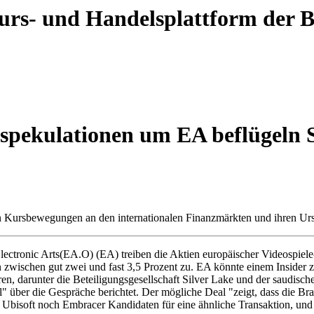
 Kurs- und Handelsplattform der
ulationen um EA beflügeln Sp
gen Kursbewegungen an den internationalen Finanzmärkten und ihren Ur
ctronic Arts(EA.O) (EA) treiben die Aktien europäischer Videospiele
en gut zwei und fast 3,5 Prozent zu. EA könnte einem Insider zufo
, darunter die Beteiligungsgesellschaft Silver Lake und der saudisc
l" über die Gespräche berichtet. Der mögliche Deal "zeigt, dass die B
der Ubisoft noch Embracer Kandidaten für eine ähnliche Transaktion, u