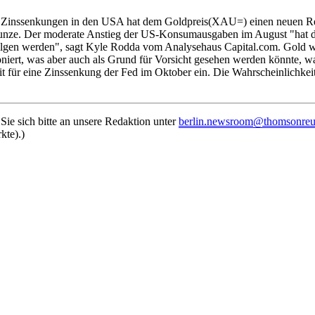
Zinssenkungen in den USA hat dem Goldpreis(XAU=) einen neuen Rekord
inunze. Der moderate Anstieg der US-Konsumausgaben im August "hat 
en werden", sagt Kyle Rodda vom Analysehaus Capital.com. Gold wer
tioniert, was aber auch als Grund für Vorsicht gesehen werden könnte
it für eine Zinssenkung der Fed im Oktober ein. Die Wahrscheinlichkei
e sich bitte an unsere Redaktion unter
berlin.newsroom@thomsonreu
kte).)