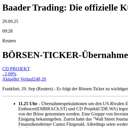
Baader Trading: Die offizielle
29.09.25
09:28
Reuters
BÖRSEN-TICKER-Übernahmespek
CD PROJEKT
-
2,09
%
Aktueller Verlauf
248,20
Frankfurt, 29. Sep (Reuters) - Es folgt der Börsen-Ticker zu wichti
11.25 Uhr
- Übernahmespekulationen um den US-Rivalen Ele
Embracer(EMBRACb.ST) und CD Projekt(CDR.WA) legen zwisch
von der Börse genommen werden. Eine Gruppe von Investoren
Einigung bekanntgeben. Zuerst hatte das "Wall Street Journa
Finanzdienstleister Cantor Fitzgerald. Allerdings seien we