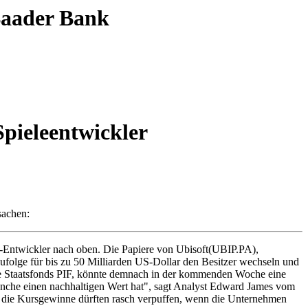
 Baader Bank
ieleentwickler
A
sachen:
-Entwickler nach oben. Die Papiere von Ubisoft(UBIP.PA),
lge für bis zu 50 Milliarden US-Dollar den Besitzer wechseln und
he Staatsfonds PIF, könnte demnach in der kommenden Woche eine
ranche einen nachhaltigen Wert hat", sagt Analyst Edward James vom
nd die Kursgewinne dürften rasch verpuffen, wenn die Unternehmen