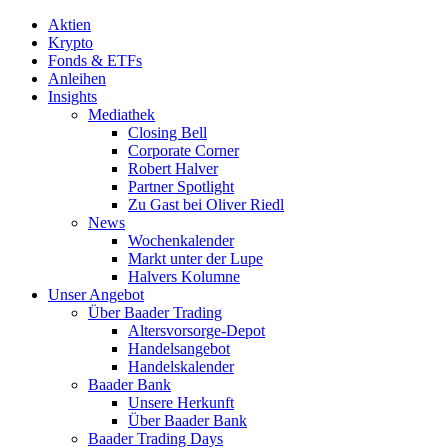
Aktien
Krypto
Fonds & ETFs
Anleihen
Insights
Mediathek
Closing Bell
Corporate Corner
Robert Halver
Partner Spotlight
Zu Gast bei Oliver Riedl
News
Wochenkalender
Markt unter der Lupe
Halvers Kolumne
Unser Angebot
Über Baader Trading
Altersvorsorge-Depot
Handelsangebot
Handelskalender
Baader Bank
Unsere Herkunft
Über Baader Bank
Baader Trading Days