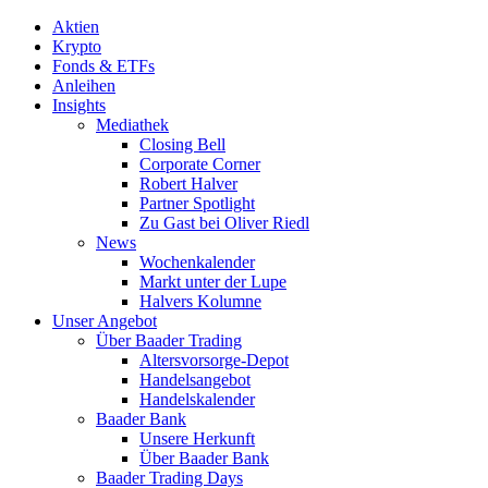
Aktien
Krypto
Fonds & ETFs
Anleihen
Insights
Mediathek
Closing Bell
Corporate Corner
Robert Halver
Partner Spotlight
Zu Gast bei Oliver Riedl
News
Wochenkalender
Markt unter der Lupe
Halvers Kolumne
Unser Angebot
Über Baader Trading
Altersvorsorge-Depot
Handelsangebot
Handelskalender
Baader Bank
Unsere Herkunft
Über Baader Bank
Baader Trading Days