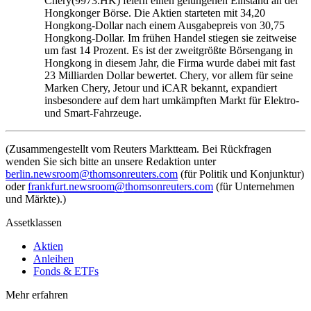
Chery(9973.HK) feiern einen gelungenen Einstand an der
Hongkonger Börse. Die Aktien starteten mit 34,20
Hongkong-Dollar nach einem Ausgabepreis von 30,75
Hongkong-Dollar. Im frühen Handel stiegen sie zeitweise
um fast 14 Prozent. Es ist der zweitgrößte Börsengang in
Hongkong in diesem Jahr, die Firma wurde dabei mit fast
23 Milliarden Dollar bewertet. Chery, vor allem für seine
Marken Chery, Jetour und iCAR bekannt, expandiert
insbesondere auf dem hart umkämpften Markt für Elektro-
und Smart-Fahrzeuge.
(Zusammengestellt vom Reuters Marktteam. Bei Rückfragen
wenden Sie sich bitte an unsere Redaktion unter
berlin.newsroom@thomsonreuters.com
(für Politik und Konjunktur)
oder
frankfurt.newsroom@thomsonreuters.com
(für Unternehmen
und Märkte).)
Assetklassen
Aktien
Anleihen
Fonds & ETFs
Mehr erfahren