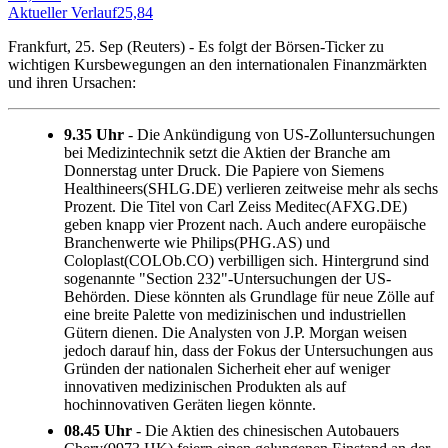
Aktueller Verlauf
25,84
A
Frankfurt, 25. Sep (Reuters) - Es folgt der Börsen-Ticker zu
wichtigen Kursbewegungen an den internationalen Finanzmärkten
und ihren Ursachen:
9.35 Uhr
- Die Ankündigung von US-Zolluntersuchungen
bei Medizintechnik setzt die Aktien der Branche am
Donnerstag unter Druck. Die Papiere von Siemens
Healthineers(SHLG.DE) verlieren zeitweise mehr als sechs
Prozent. Die Titel von Carl Zeiss Meditec(AFXG.DE)
geben knapp vier Prozent nach. Auch andere europäische
Branchenwerte wie Philips(PHG.AS) und
Coloplast(COLOb.CO) verbilligen sich. Hintergrund sind
sogenannte "Section 232"-Untersuchungen der US-
Behörden. Diese könnten als Grundlage für neue Zölle auf
eine breite Palette von medizinischen und industriellen
Gütern dienen. Die Analysten von J.P. Morgan weisen
jedoch darauf hin, dass der Fokus der Untersuchungen aus
Gründen der nationalen Sicherheit eher auf weniger
innovativen medizinischen Produkten als auf
hochinnovativen Geräten liegen könnte.
08.45 Uhr
- Die Aktien des chinesischen Autobauers