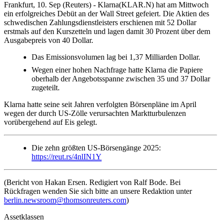
Frankfurt, 10. Sep (Reuters) - Klarna(KLAR.N) hat am Mittwoch
ein erfolgreiches Debüt an der Wall Street gefeiert. Die Aktien des
schwedischen Zahlungsdienstleisters erschienen mit 52 Dollar
erstmals auf den Kurszetteln und lagen damit 30 Prozent über dem
Ausgabepreis von 40 Dollar.
Das Emissionsvolumen lag bei 1,37 Milliarden Dollar.
Wegen einer hohen Nachfrage hatte Klarna die Papiere
oberhalb der Angebotsspanne zwischen 35 und 37 Dollar
zugeteilt.
Klarna hatte seine seit Jahren verfolgten Börsenpläne im April
wegen der durch US-Zölle verursachten Marktturbulenzen
vorübergehend auf Eis gelegt.
Die zehn größten US-Börsengänge 2025:
https://reut.rs/4nlIN1Y
(Bericht von Hakan Ersen. Redigiert von Ralf Bode. Bei
Rückfragen wenden Sie sich bitte an unsere Redaktion unter
berlin.newsroom@thomsonreuters.com
)
Assetklassen