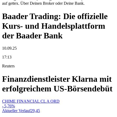
auf gettex. Über Deinen Broker oder Deine Bank.
Baader Trading: Die offizielle
Kurs- und Handelsplattform
der Baader Bank
10.09.25
17:13
Reuters
Finanzdienstleister Klarna mit
erfolgreichem US-Börsendebüt
CHIME FINANCIAL CL A ORD
-
5,76
%
-
Aktueller Verlauf
29,45
A