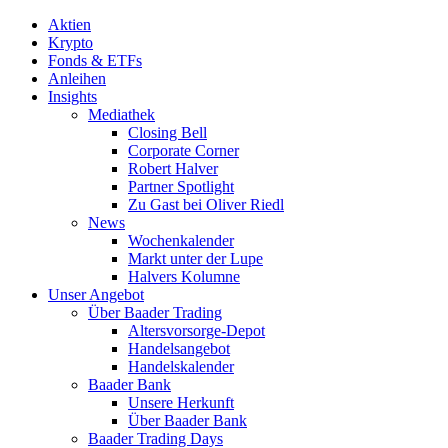
Aktien
Krypto
Fonds & ETFs
Anleihen
Insights
Mediathek
Closing Bell
Corporate Corner
Robert Halver
Partner Spotlight
Zu Gast bei Oliver Riedl
News
Wochenkalender
Markt unter der Lupe
Halvers Kolumne
Unser Angebot
Über Baader Trading
Altersvorsorge-Depot
Handelsangebot
Handelskalender
Baader Bank
Unsere Herkunft
Über Baader Bank
Baader Trading Days