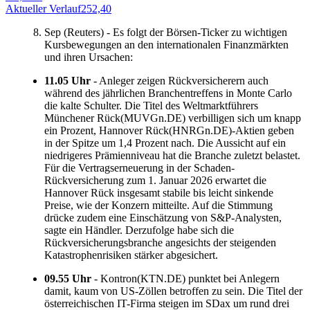
Aktueller Verlauf
252,40
A
Sep (Reuters) - Es folgt der Börsen-Ticker zu wichtigen
Kursbewegungen an den internationalen Finanzmärkten
und ihren Ursachen:
11.05 Uhr
- Anleger zeigen Rückversicherern auch
während des jährlichen Branchentreffens in Monte Carlo
die kalte Schulter. Die Titel des Weltmarktführers
Münchener Rück(MUVGn.DE) verbilligen sich um knapp
ein Prozent, Hannover Rück(HNRGn.DE)-Aktien geben
in der Spitze um 1,4 Prozent nach. Die Aussicht auf ein
niedrigeres Prämienniveau hat die Branche zuletzt belastet.
Für die Vertragserneuerung in der Schaden-
Rückversicherung zum 1. Januar 2026 erwartet die
Hannover Rück insgesamt stabile bis leicht sinkende
Preise, wie der Konzern mitteilte. Auf die Stimmung
drücke zudem eine Einschätzung von S&P-Analysten,
sagte ein Händler. Derzufolge habe sich die
Rückversicherungsbranche angesichts der steigenden
Katastrophenrisiken stärker abgesichert.
09.55 Uhr
- Kontron(KTN.DE) punktet bei Anlegern
damit, kaum von US-Zöllen betroffen zu sein. Die Titel der
österreichischen IT-Firma steigen im SDax um rund drei