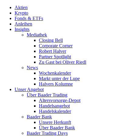
Aktien
Krypto
Fonds & ETFs
Anleihen
Insights
Mediathek
Closing Bell
Corporate Corner
Robert Halver
Partner Spotlight
Zu Gast bei Oliver Riedl
News
Wochenkalender
Markt unter der Lupe
Halvers Kolumne
Unser Angebot
Über Baader Trading
Altersvorsorge-Depot
Handelsangebot
Handelskalender
Baader Bank
Unsere Herkunft
Über Baader Bank
Baader Trading Days