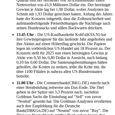
Quartal fuhr der Hersteller von Jif-Erdnussbutter einen
Nettoverlust von 43,9 Millionen Dollar ein. Der bereinigte
Gewinn je Aktie lag bei 1,90 Dollar, wobei Analysten im
Schnitt mit 1,93 Dollar gerechnet hatten. Anfang des Jahres
hatte der Konzern mitgeteilt, dass die Zollunsicherheit und
aufeinanderfolgende Preiserhöhungen die Nachfrage nach
seinen Hundesnacks und süßen Backwaren drückten.
13.45 Uhr
- Die US-Kaufhauskette Kohl's(KSS.N) hat
ihre Gewinnprognose für das laufende Jahr angehoben und
ihre Aktien auf einen Höhenflug geschickt. Die Papiere
legen im vorbörslichen US-Handel um 18 Prozent zu. Der
Konzern stellt für 2025 nun einen bereinigten Gewinn je
Aktie von 0,50 bis 0,80 Dollar in Aussicht, nach bislang
0,10 bis 0,60 Dollar. Die Sanierungsbemühungen hätten
geholfen, die Kosten zu senken, teilte die Kette mit, die
über 1100 Filialen in nahezu allen US-Bundesstaaten
betreibt.
11.00 Uhr
- Die Commerzbank(CBKG.DE) rutscht nach
einer Herabstufung zeitweise ans Dax-Ende. Die Titel
geben in der Spitze um 3,3 Prozent nach, nachdem
Goldman Sachs die Einstufung auf "Sell" von zuvor
"Neutral" gesenkt hat. Die Goldman-Analysten revidierten
auch ihre Empfehlung für die Deutsche
Bank(DBKGn.DE) auf "Neutral" von zuvor "Buy". Die