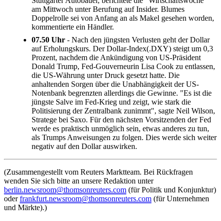
Stuttgarter Autobauer, berichtete die "Wirtschaftswoche"
am Mittwoch unter Berufung auf Insider. Blumes
Doppelrolle sei von Anfang an als Makel gesehen worden,
kommentierte ein Händler.
07.50 Uhr
- Nach den jüngsten Verlusten geht der Dollar
auf Erholungskurs. Der Dollar-Index(.DXY) steigt um 0,3
Prozent, nachdem die Ankündigung von US-Präsident
Donald Trump, Fed-Gouverneurin Lisa Cook zu entlassen,
die US-Währung unter Druck gesetzt hatte. Die
anhaltenden Sorgen über die Unabhängigkeit der US-
Notenbank begrenzten allerdings die Gewinne. "Es ist die
jüngste Salve im Fed-Krieg und zeigt, wie stark die
Politisierung der Zentralbank zunimmt", sagte Neil Wilson,
Stratege bei Saxo. Für den nächsten Vorsitzenden der Fed
werde es praktisch unmöglich sein, etwas anderes zu tun,
als Trumps Anweisungen zu folgen. Dies werde sich weiter
negativ auf den Dollar auswirken.
(Zusammengestellt vom Reuters Marktteam. Bei Rückfragen
wenden Sie sich bitte an unsere Redaktion unter
berlin.newsroom@thomsonreuters.com
(für Politik und Konjunktur)
oder
frankfurt.newsroom@thomsonreuters.com
(für Unternehmen
und Märkte).)