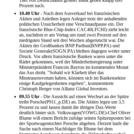
Titel von Deutschlands größter Bank geben knapp drei
Prozent nach.
10.40 Uhr
- Nach dem Ausverkauf bei französischen
Aktien und Anleihen legen Anleger trotz der anhaltenden
politischen Unsicherheit eine Verschnaufpause ein. Der
französische Blue-Chip-Index CAC40(.FCHI) zieht leicht
an, nachdem er am Vortag um rund zwei Prozent auf den
niedrigsten Stand seit drei Wochen abgerutscht war. Die
Aktien der Großbanken BNP Paribas(BNPP.PA) und
Societe Generale(SOGN.PA) bleiben dagegen weiter unter
Druck. Vor allem französische Banken waren unter die
Räder gekommen, weil der Minderheitsregierung unter
Ministerpräsident Francois Bayrou im kommenden Monat
das Aus droht. "Sobald wir Klarheit über das
Misstrauensvotum haben, könnten sich im Bankensektor
einige Kaufgelegenheiten ergeben", kommentierte
Christoph Berger von Allianz Global Investors.
09.55 Uhr
- Die Aussicht auf einen Wechsel an der Spitze
treibt Porsche(P911_p.DE) an. Die Aktien legen um 3,5
Prozent zu und lassen damit die übrigen Dax-Werte
deutlich hinter sich. Volkswagen(VOWG.DE)-Chef Oliver
Blume will einem Bericht zufolge seinen Spitzenposten bei
der Sportwagentochter Porsche abgeben. Derzeit laufe die
Suche nach einem Nachfolger für Blume bei dem