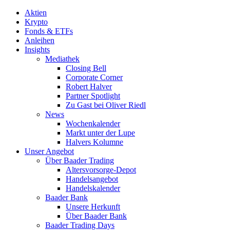
Aktien
Krypto
Fonds & ETFs
Anleihen
Insights
Mediathek
Closing Bell
Corporate Corner
Robert Halver
Partner Spotlight
Zu Gast bei Oliver Riedl
News
Wochenkalender
Markt unter der Lupe
Halvers Kolumne
Unser Angebot
Über Baader Trading
Altersvorsorge-Depot
Handelsangebot
Handelskalender
Baader Bank
Unsere Herkunft
Über Baader Bank
Baader Trading Days