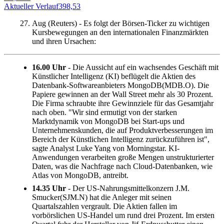
Aktueller Verlauf
398,53
Aug (Reuters) - Es folgt der Börsen-Ticker zu wichtigen
Kursbewegungen an den internationalen Finanzmärkten
und ihren Ursachen:
16.00 Uhr
- Die Aussicht auf ein wachsendes Geschäft mit
Künstlicher Intelligenz (KI) beflügelt die Aktien des
Datenbank-Softwareanbieters MongoDB(MDB.O). Die
Papiere gewinnen an der Wall Street mehr als 30 Prozent.
Die Firma schraubte ihre Gewinnziele für das Gesamtjahr
nach oben. "Wir sind ermutigt von der starken
Marktdynamik von MongoDB bei Start-ups und
Unternehmenskunden, die auf Produktverbesserungen im
Bereich der Künstlichen Intelligenz zurückzuführen ist",
sagte Analyst Luke Yang von Morningstar. KI-
Anwendungen verarbeiten große Mengen unstrukturierter
Daten, was die Nachfrage nach Cloud-Datenbanken, wie
Atlas von MongoDB, antreibt.
14.35 Uhr
- Der US-Nahrungsmittelkonzern J.M.
Smucker(SJM.N) hat die Anleger mit seinen
Quartalszahlen vergrault. Die Aktien fallen im
vorbörslichen US-Handel um rund drei Prozent. Im ersten