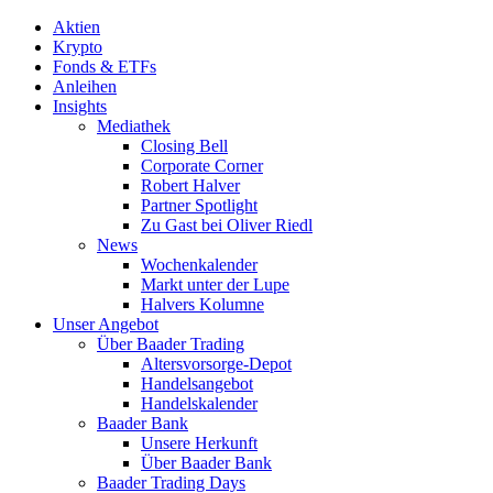
Aktien
Krypto
Fonds & ETFs
Anleihen
Insights
Mediathek
Closing Bell
Corporate Corner
Robert Halver
Partner Spotlight
Zu Gast bei Oliver Riedl
News
Wochenkalender
Markt unter der Lupe
Halvers Kolumne
Unser Angebot
Über Baader Trading
Altersvorsorge-Depot
Handelsangebot
Handelskalender
Baader Bank
Unsere Herkunft
Über Baader Bank
Baader Trading Days